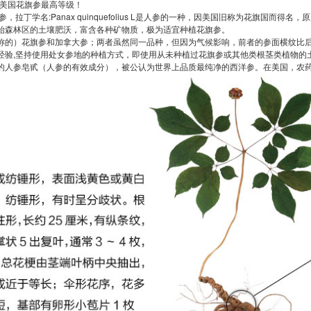
生美国花旗参最高等级！
，拉丁学名:Panax quinquefolius L是人参的一种，因美国旧称为花旗国
始森林区的土壤肥沃，富含各种矿物质，极为适宜种植花旗参。
称的）花旗参和加拿大参；两者虽然同一品种，但因为气候影响，前者的参面横纹比
经验,坚持使用处女参地的种植方式，即使用从未种植过花旗参或其他类根茎类植物的
的人参皂甙（人参的有效成分），被公认为世界上品质最纯净的西洋参。在美国，农