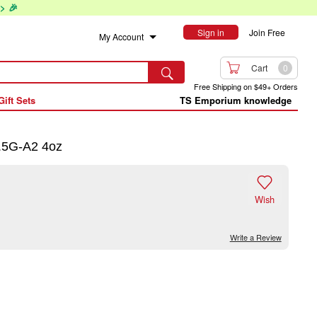
> 🎉
Sign in
Join Free
My Account

Cart
0

Free Shipping on $49+ Orders
Gift Sets
TS Emporium knowledge
.5G-A2 4oz

Wish
Write a Review