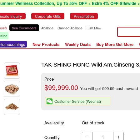
Summer Wellness Collection, Up To 55% OFF + Extra 4% OFF Sitewide >
esale Inquiry
Corporate Gifts
Prescription
eishi
Sea Cucumbers
Abalone
Canned Abalone
Fish Maw
icine
r Homecomings
New Products
Weekly Deals
Buy More Get More
TAK SHING HONG Wild Am.Ginseng 3
Price
$99,999.00
You will get 999.99 cash reward
Customer Service (Wechat)
Availability
Out of stock
Quantity

