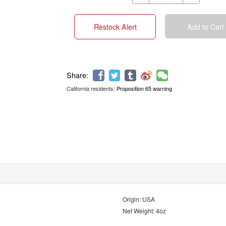
Restock Alert
Add to Cart
California residents:
Proposition 65 warning
Share:
Origin: USA
Net Weight: 4oz