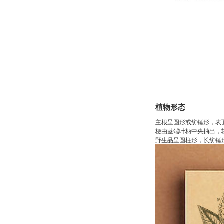
植物形态
主根呈圆形或纺锤形，表
梗由茎端叶柄中央抽出，
野生品呈圆柱形，长纺锤