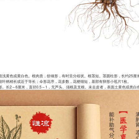
面浅黄色或黄白色。根肉质，纺锤形，有时呈分歧状。根茎短。茎圆柱形，长约25厘
较叶柄稍长或近于等长；伞形花序，花多数，花梗细短，基部有卵形小苞片1枚。
形。长2～6厘米，直径0.5～1，无芦头、须根及支根。未去皮者，表面土黄色或类