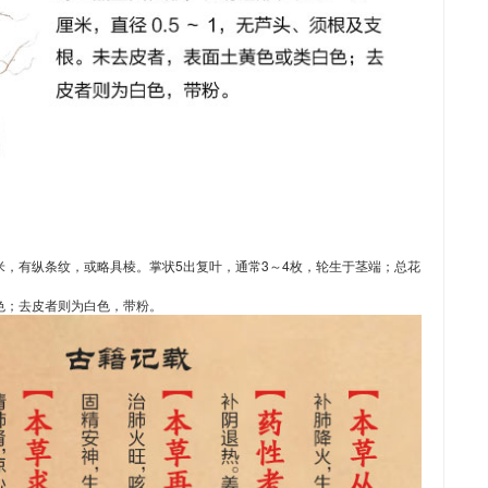
米，有纵条纹，或略具棱。掌状5出复叶，通常3～4枚，轮生于茎端；总花
白色；去皮者则为白色，带粉。