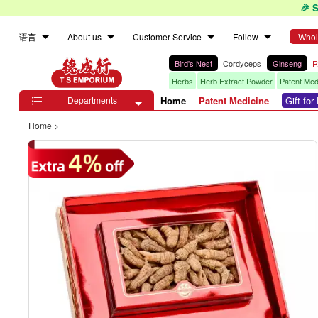
🎉 
语言
About us
Customer Service
Follow
Whol
Bird's Nest
Cordyceps
Ginseng
R
Herbs
Herb Extract Powder
Patent Med
Departments
Home
Patent Medicine
Gift fo

Home
>