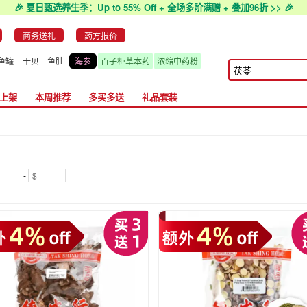
🎉 夏日甄选养生季：Up to 55% Off + 全场多阶满赠 + 叠加96折 >> 🎉
商务送礼
药方报价
鱼罐
干贝
鱼肚
海参
百子柜草本药
浓缩中药粉
上架
本周推荐
多买多送
礼品套装
-