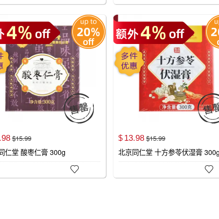

.
98
13.
98
$
15.
99
$
15.
99
$
同仁堂 酸枣仁膏 300g
北京同仁堂 十方参苓伏湿膏 300

