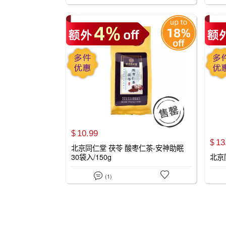

10.
99
$
13
$
北京同仁堂 茯苓 酸枣仁茶-安神助眠
30袋入/150g
北京


(1)