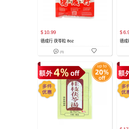
10.
99
6.
$
$
德成行 茯苓粒 8oz
德成行


(1)