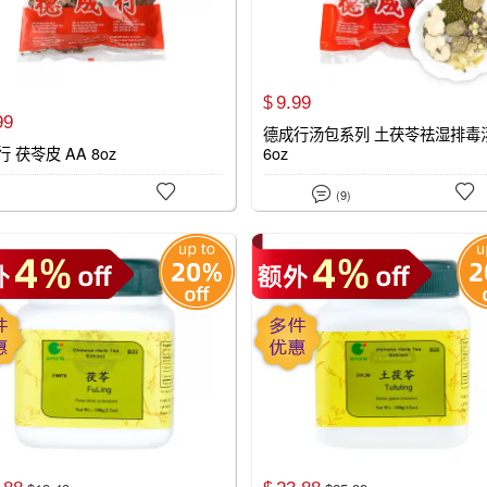
9.
99
$
99
德成行汤包系列 土茯苓祛湿排毒
 茯苓皮 AA 8oz
6oz



(9)