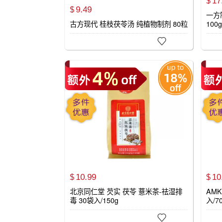
17
$
9.
49
$
一方
古方现代 桂枝茯苓汤 纯植物制剂 80粒
100g

10.
99
10
$
$
北京同仁堂 芡实 茯苓 薏米茶-祛湿排
AM
毒 30袋入/150g
入/7
