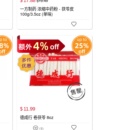
17.
88
$
19.
49
$
一方制药 浓缩中药粉 - 茯苓皮
100g/3.5oz (单味)


11.
99
$
德成行 卷茯苓 8oz


(1)