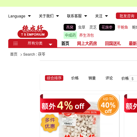
Language
关于我们
联系客服
关注
批发咨询
燕窝
虫草
灵芝
花旗参
干鲍鱼
鲍
中成药
养生汤包
所有分类
首页
网上大药房
回国送礼
最新

首页
> Search : 茯苓
综合排序
价格
销量
评论
价格