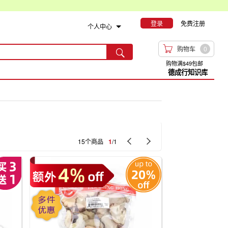
登录
免费注册
个人中心

购物车
0

购物满$49包邮
德成行知识库


15个商品
1
/1