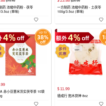
.
88
23.
88
$
19.
49
$
25.
99
$
制药 浓缩中药粉 - 茯苓
一方制药 浓缩中药粉 - 土茯苓
/3.5oz (单味)
100g/3.5oz (单味)


.
99
11.
99
$
KA 赤小豆薏米茨实茯苓茶 10袋
0g
德成行 抱木茯神 8oz

