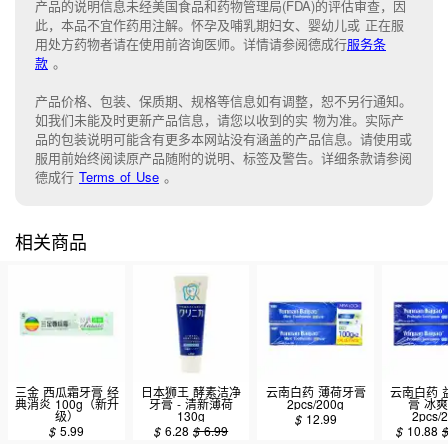
产品的说明信息未经美国食品和药物管理局(FDA)的评估审查，因
此，本品不宜作药用注解。怀孕及哺乳期妇女、婴幼儿或 正在服
用处方药物者请在使用前咨询医师。详情请参阅德成行
服务条
款
。
产品价格、包装、保质期、规格等信息如有调整，恕不另行通知。
如我们未能
及时更新产品信息，
请您以收到的实 物为准。
实际产
品的包装说明可能含有更多本网站没有涵盖的产品信息。请
使用或
服用前始终阅读原产品随附的说明
、
标签
及
警告。
详细条款请参阅
德成行
Terms of Use
。
相关商品
三金 西瓜霜牙膏 经
日本狮王 酵素洁净
云南白药 薄荷牙膏
云南白药 
典消炎 100g（新升
牙膏 - 清新薄荷
2pcs/200g
膏 冰
级）
130g
2pcs/
$
12.99
$
5.99
$
6.28
$
6.99
$
10.88