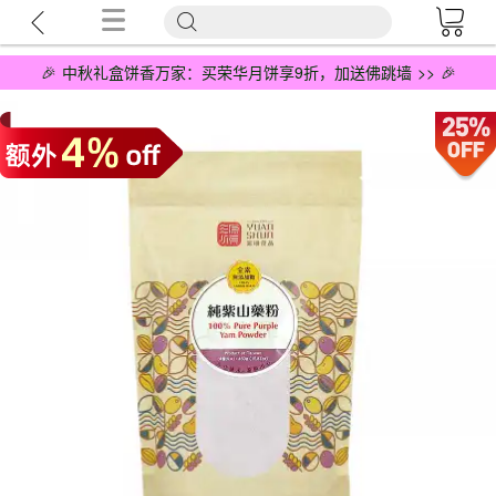
🎉 中秋礼盒饼香万家：买荣华月饼享9折，加送佛跳墙 >> 🎉