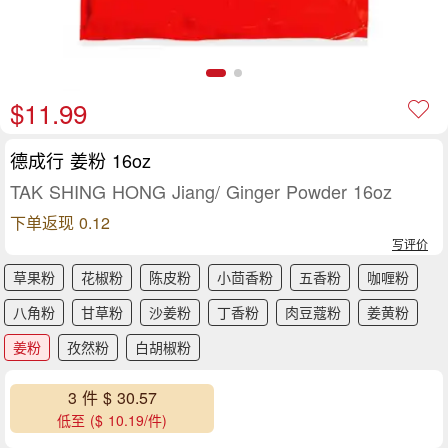
$11.99
德成行 姜粉 16oz
TAK SHING HONG Jiang/ Ginger Powder 16oz
下单返现 0.12
写评价
草果粉
花椒粉
陈皮粉
小茴香粉
五香粉
咖喱粉
八角粉
甘草粉
沙姜粉
丁香粉
肉豆蔻粉
姜黄粉
姜粉
孜然粉
白胡椒粉
3 件 $ 30.57
低至 ($ 10.19/件)