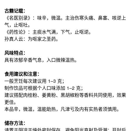
古籍记载：
《名医别录》：味辛，微温。主治伤寒头痛、鼻塞、咳逆上
气，止呕吐。
《药性论》：主痰水气满，下气，止呕逆。
孙真人云：为呕家之圣药。
风味特点：
具有浓郁辛香气息，入口微辣温热。
食用建议和注意：
一般烹饪每次建议用 1–3 克；
制作饮品可根据个人口味添加 1–2 克；
建议搭配肉桂粉、姜黄粉、黑胡椒粉等香料共同使用，效果
更佳。
本品辛，微温，温能助热，凡津亏及内有实热者须慎用。
储存方法：
请置于阴凉干燥处密封保存，避免阳光直射及受潮；开封后