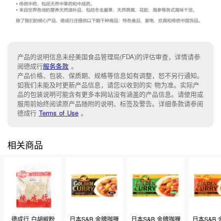
产品的说明信息未经美国食品管理局(FDA)的评估审查，详情请参
阅德成行
服务条款
。
产品价格、包装、保质期、规格等信息如有调整，恕不另行通知。
如我们未能及时更新产品信息，请您以收到的实 物为准。实际产
品的包装说明可能含有更多本网站没有涵盖的产品信息。请使用或
服用前始终阅读原产品随附的说明、标签及警告。详细条款请参阅
德成行
Terms of Use
。
相关商品
德成行 白胡椒粉
日本S&B 金牌咖喱
日本S&B 金牌咖喱
日本S&B