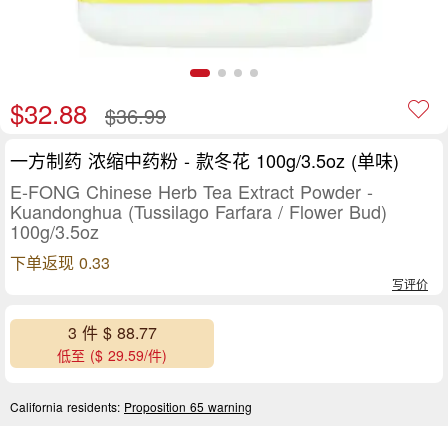
$32.88
$36.99
一方制药 浓缩中药粉 - 款冬花 100g/3.5oz (单味)
E-FONG Chinese Herb Tea Extract Powder -
Kuandonghua (Tussilago Farfara / Flower Bud)
100g/3.5oz
下单返现 0.33
写评价
3 件 $ 88.77
低至 ($ 29.59/件)
California residents:
Proposition 65 warning