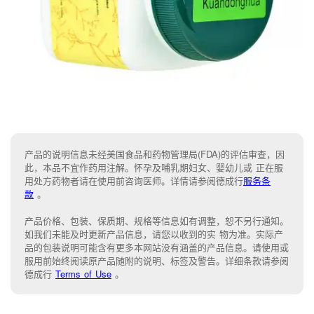
产品的说明信息未经美国食品和药物管理局(FDA)的评估审查，因
此，本品不宜作药用注解。怀孕及哺乳期妇女、婴幼儿或 正在服
用处方药物者请在使用前咨询医师。详情请参阅德成行
服务条
款
。
产品价格、包装、保质期、规格等信息如有调整，恕不另行通知。
如我们未能
及时更新产品信息，
请您以收到的实 物为准。
实际产
品的包装说明可能含有更多本网站没有涵盖的产品信息。请
使用或
服用前始终阅读原产品随附的说明
、
标签
及
警告。
详细条款请参阅
德成行
Terms of Use
。