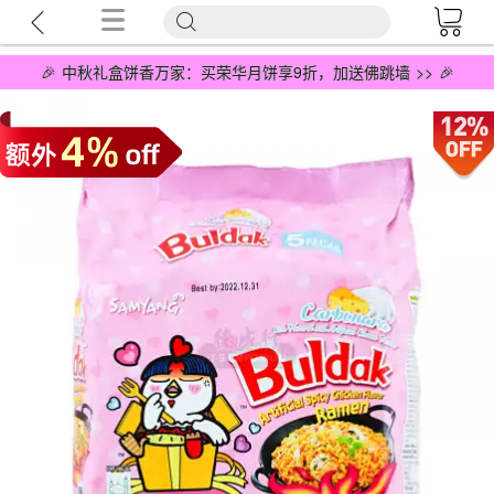
🎉 中秋礼盒饼香万家：买荣华月饼享9折，加送佛跳墙 >> 🎉