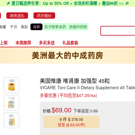
🎉 夏日甄选养生季：Up to 55% Off + 全场多阶满赠 + 叠加96折 >> 🎉
商务送礼
药方报价
鱼罐
干贝
鱼肚
海参
百子柜草本药
浓缩中药粉
上架
本周推荐
多买多送
礼品套装
美国惟康 唯肾康 加强型 45粒
VICARE Toni Care II Dietary Supplement 45 Tabl
多重优惠 (平均低至$47.25/ea)
$69.00
价格
下单返现 0.69
6 件 $ 378.00
低至 ($ 63.00/件)