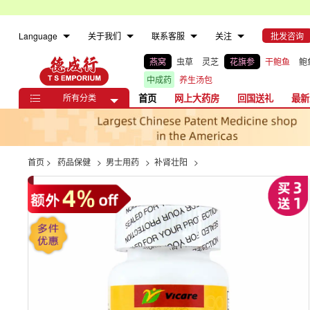
Language
关于我们
联系客服
关注
批发咨询
燕窝
虫草
灵芝
花旗参
干鲍鱼
鲍
中成药
养生汤包
所有分类
首页
网上大药房
回国送礼
最新

首页
>
药品保健
>
男士用药
>
补肾壮阳
>