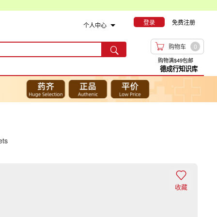
登录
免费注册
个人中心

购物车
0

购物满$49包邮
德成行知识库
ets

收藏