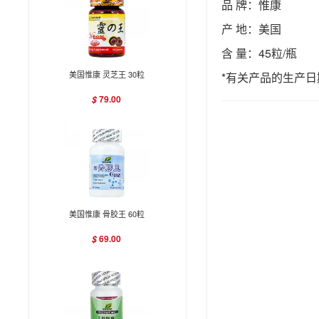
品 牌：惟康
产 地：美国
含 量：45粒/瓶
美国惟康 灵芝王 30粒
*有关产品的生产
79.00
$
美国惟康 骨胶王 60粒
69.00
$