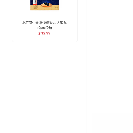
北京同仁堂 壮腰健肾丸 大蜜丸
10pcs/56g
12.99
$