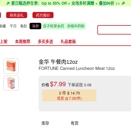
🎉 夏日甄选养生季：Up to 55% Off + 全场多阶满赠 + 叠加96折 >> 🎉
商务送礼
药方报价
鱼罐
干贝
鱼肚
海参
百子柜草本药
浓缩中药粉
上架
本周推荐
多买多送
礼品套装
金华 午餐肉12oz
FORTUNE Canned Luncheon Meat 12oz
$7.99
价格
下单返现 0.08
2 件 $ 14.70
低至 ($ 7.35/件)
库存
有货