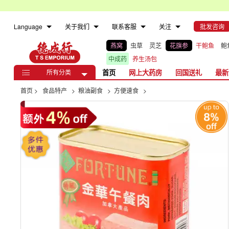
Language
关于我们
联系客服
关注
批发咨询
燕窝
虫草
灵芝
花旗参
干鲍鱼
鲍
中成药
养生汤包
所有分类
首页
网上大药房
回国送礼
最新

首页
>
食品特产
>
粮油副食
>
方便速食
>