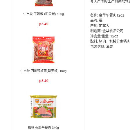
有关产品的生产日期或保
牛市坡 干辣椒 (朝天椒) 100g
名称:
金华午餐肉12oz
品牌:
福
5.49
$
产地:
加拿大
制造商:
金华食品公司
净含量/重量:
12oz
配料:
猪肉，机械分离猪肉
包装信息:
灌装
牛市坡 四川辣椒面(朝天椒) 100g
5.49
$
梅林 火腿午餐肉 340g