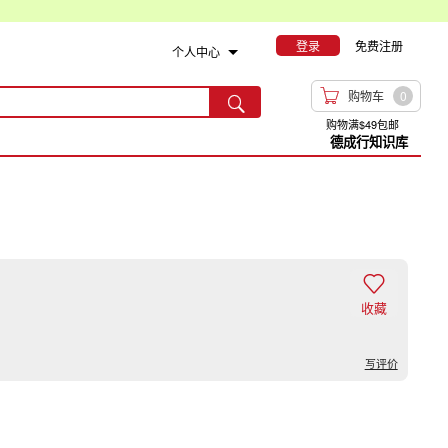
登录
免费注册
个人中心

购物车
0

购物满$49包邮
德成行知识库

收藏
写评价