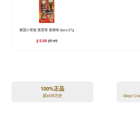
泰国小老板 紫菜卷 香辣味 9pcs/27g
5.08
$
5.49
$
100%正品
超45年历史
Major Cr