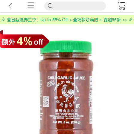
🎉 夏日甄选养生季：Up to 55% Off + 全场多阶满赠 + 叠加96折 >> 🎉