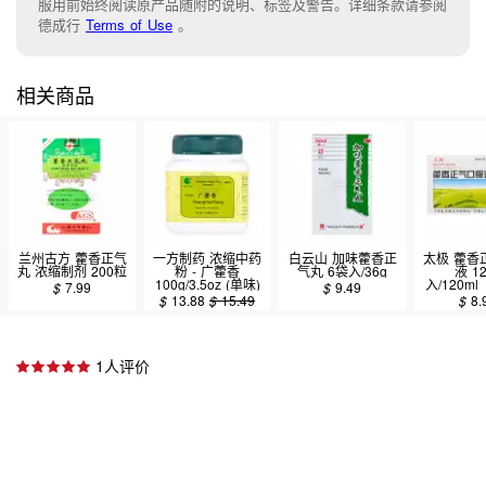
服用前始终阅读原产品随附的说明
、
标签
及
警告。
详细条款请参阅
德成行
Terms of Use
。
相关商品
兰州古方 藿香正气
一方制药 浓缩中药
白云山 加味藿香正
太极 藿香
丸 浓缩制剂 200粒
粉 - 广藿香
气丸 6袋入/36g
液 1
100g/3.5oz (单味)
入/120m
$
7.99
$
9.49
$
13.88
$
15.49
$
8.
1人评价