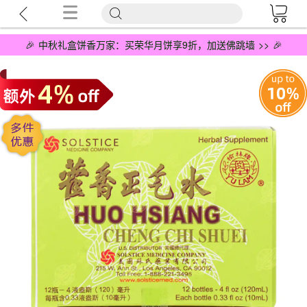
🎉 中秋礼盒饼香万家：买荣华月饼享9折，加送佛跳墙 >> 🎉