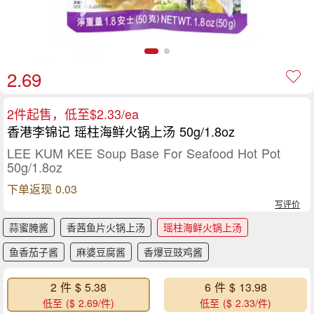
2.69
2件起售，低至$2.33/ea
香港李锦记 瑶柱海鲜火锅上汤 50g/1.8oz
LEE KUM KEE Soup Base For Seafood Hot Pot
50g/1.8oz
下单返现 0.03
写评价
蒜蜜腌酱
香茜鱼片火锅上汤
瑶柱海鲜火锅上汤
鱼香茄子酱
麻婆豆腐酱
香爆豆豉鸡酱
2 件 $ 5.38
6 件 $ 13.98
低至 ($ 2.69/件)
低至 ($ 2.33/件)