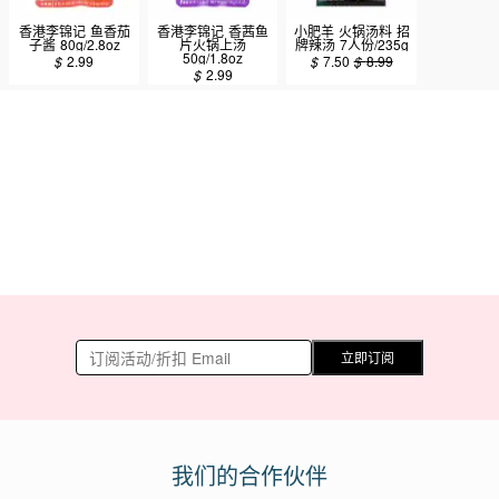
香港李锦记 鱼香茄
香港李锦记 香茜鱼
小肥羊 火锅汤料 招
子酱 80g/2.8oz
片火锅上汤
牌辣汤 7人份/235g
50g/1.8oz
$
2.99
$
7.50
$
8.99
$
2.99
立即订阅
我们的合作伙伴