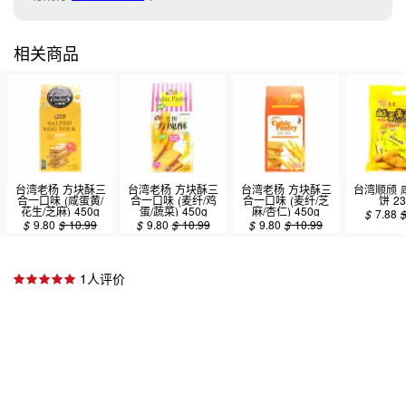
相关商品
台湾老杨 方块酥三
台湾老杨 方块酥三
台湾老杨 方块酥三
台湾顺颀 
合一口味 (咸蛋黄/
合一口味 (麦纤/鸡
合一口味 (麦纤/芝
饼 23
花生/芝麻) 450g
蛋/蔬菜) 450g
麻/杏仁) 450g
$
7.88
$
9.80
$
10.99
$
9.80
$
10.99
$
9.80
$
10.99
1人评价