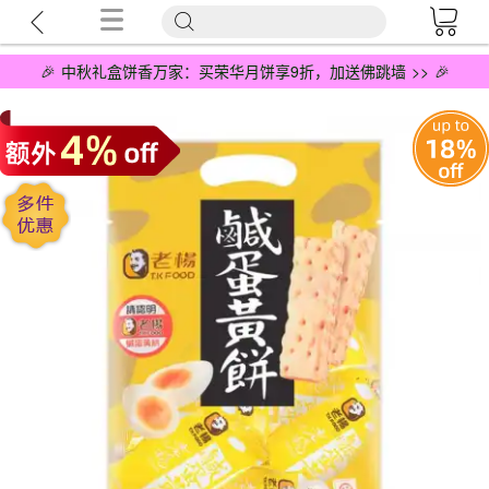
🎉 中秋礼盒饼香万家：买荣华月饼享9折，加送佛跳墙 >> 🎉