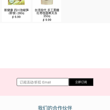
新健康 四川泡椒笋
台湾现代 手工黑糖
(即食) 280g
红枣桂圆寒天冻
350g
$
6.99
$
9.99
立即订阅
我们的合作伙伴