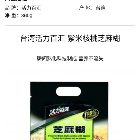
品 牌：活力百汇
产 地：台湾
净 重：360g
台湾活力百汇 紫米核桃芝麻糊
瞬间熟化科技制成 营养不流失