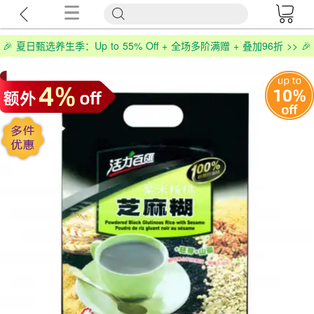
🎉 夏日甄选养生季：Up to 55% Off + 全场多阶满赠 + 叠加96折 >> 🎉