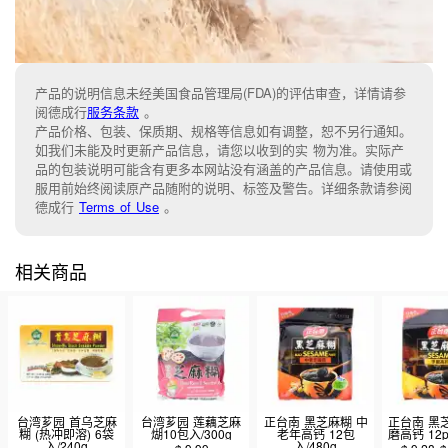
产品的说明信息未经美国食品管理局(FDA)的评估审查，详情请参
阅德成行
服务条款
。
产品价格、包装、保质期、规格等信息如有调整，恕不另行通知。
如我们未能及时更新产品信息，请您以收到的实 物为准。实际产
品的包装说明可能含有更多本网站没有涵盖的产品信息。请使用或
服用前始终阅读原产品随附的说明、标签及警告。详细条款请参阅
德成行
Terms of Use
。
相关商品
台湾芗园 首乌芝麻
台湾芗园 莲藕芝麻
正台南 黑芝麻糊 中
正台南 黑
糊 (热冲即溶) 6袋
煳10包入/300g
老年高钙 12包
磨高钙 12pc
入/240g
入/480g