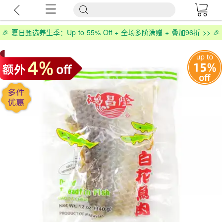
🎉 夏日甄选养生季：Up to 55% Off + 全场多阶满赠 + 叠加96折 >> 🎉