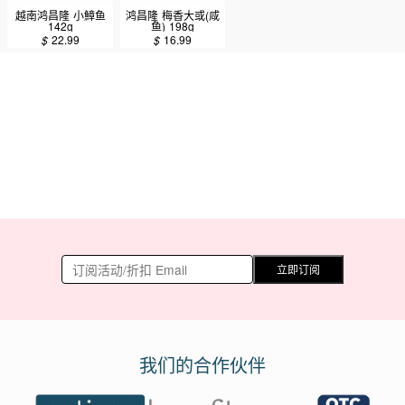
越南鸿昌隆 小鱆鱼
鸿昌隆 梅香大或(咸
142g
鱼) 198g
$
22.99
$
16.99
立即订阅
我们的合作伙伴