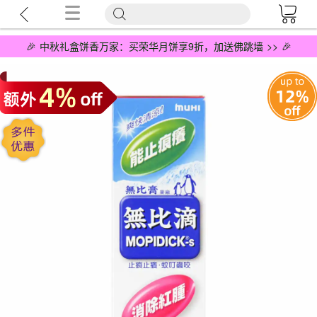
🎉 中秋礼盒饼香万家：买荣华月饼享9折，加送佛跳墙 >> 🎉