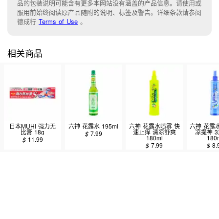
品的包装说明可能含有更多本网站没有涵盖的产品信息。请
使用或
服用前始终阅读原产品随附的说明
、
标签
及
警告。
详细条款请参阅
德成行
Terms of Use
。
相关商品
日本MUHI 强力无
六神 花露水 195ml
六神 花露水喷雾 快
六神 花露
比膏 18g
速止痒 清凉舒爽
凉提神 
$
7.99
180ml
180
$
11.99
$
7.99
$
8.