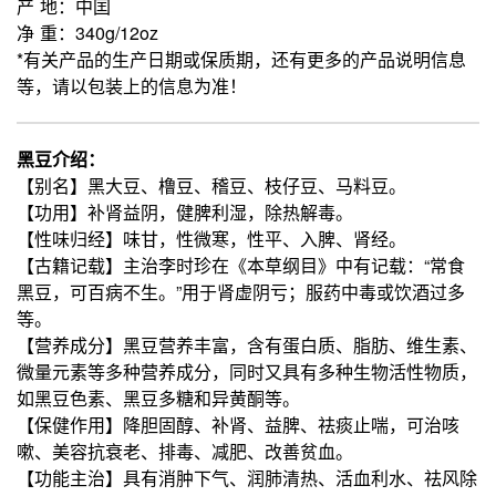
产 地：中囯
净 重：340g/12oz
*有关产品的生产日期或保质期，还有更多的产品说明信息
等，请以包装上的信息为准！
黑豆介绍：
【别名】黑大豆、橹豆、稽豆、枝仔豆、马料豆。
【功用】补肾益阴，健脾利湿，除热解毒。
【性味归经】味甘，性微寒，性平、入脾、肾经。
【古籍记载】主治李时珍在《本草纲目》中有记载：“常食
黑豆，可百病不生。”用于肾虚阴亏；服药中毒或饮酒过多
等。
【营养成分】黑豆营养丰富，含有蛋白质、脂肪、维生素、
微量元素等多种营养成分，同时又具有多种生物活性物质，
如黑豆色素、黑豆多糖和异黄酮等。
【保健作用】降胆固醇、补肾、益脾、祛痰止喘，可治咳
嗽、美容抗衰老、排毒、减肥、改善贫血。
【功能主治】具有消肿下气、润肺清热、活血利水、祛风除