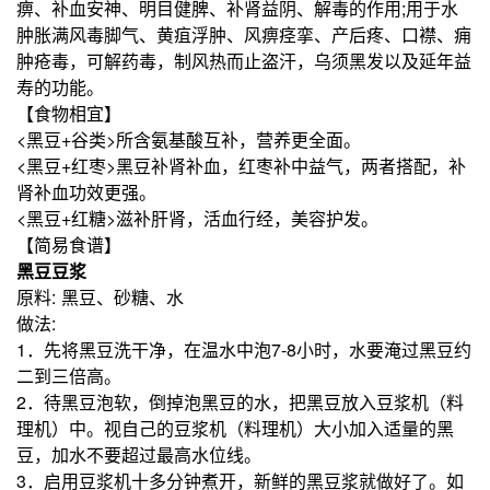
痹、补血安神、明目健脾、补肾益阴、解毒的作用;用于水
肿胀满风毒脚气、黄疽浮肿、风痹痉挛、产后疼、口襟、痈
肿疮毒，可解药毒，制风热而止盗汗，乌须黑发以及延年益
寿的功能。
【食物相宜】
<黑豆+谷类>所含氨基酸互补，营养更全面。
<黑豆+红枣>黑豆补肾补血，红枣补中益气，两者搭配，补
肾补血功效更强。
<黑豆+红糖>滋补肝肾，活血行经，美容护发。
【简易食谱】
黑豆豆浆
原料: 黑豆、砂糖、水
做法:
1．先将黑豆洗干净，在温水中泡7-8小时，水要淹过黑豆约
二到三倍高。
2．待黑豆泡软，倒掉泡黑豆的水，把黑豆放入豆浆机（料
理机）中。视自己的豆浆机（料理机）大小加入适量的黑
豆，加水不要超过最高水位线。
3．启用豆浆机十多分钟煮开，新鲜的黑豆浆就做好了。如