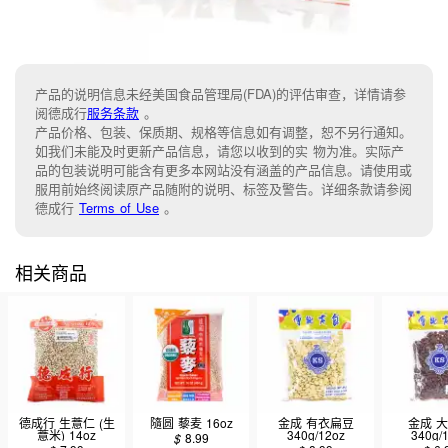
产品的说明信息未经美国食品管理局(FDA)的评估审查，详情请参
阅德成行
服务条款
。
产品价格、包装、保质期、规格等信息如有调整，恕不另行通知。
如我们未能及时更新产品信息，请您以收到的实 物为准。实际产
品的包装说明可能含有更多本网站没有涵盖的产品信息。请使用或
服用前始终阅读原产品随附的说明、标签及警告。详细条款请参阅
德成行
Terms of Use
。
相关商品
德成行 生薏仁 (生
隨圆 藜麦 16oz
金成 有衣扁豆
金成 
薏米) 14oz
340g/12oz
340g/
$
8.99