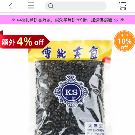
🎉 中秋礼盒饼香万家：买荣华月饼享9折，加送佛跳墙 >> 🎉