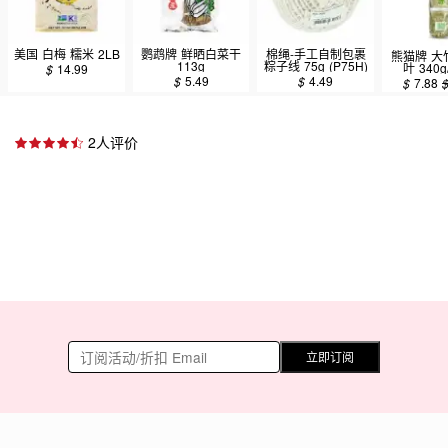
美国 白梅 糯米 2LB
鹦鹉牌 鲜晒白菜干
棉绳-手工自制包裹
熊猫牌 大竹
113g
粽子线 75g (P75H)
叶 340g
$
14.99
$
5.49
$
4.49
$
7.88
2人评价
立即订阅