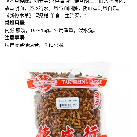
《本草经疏》刘若金:乌椹益阴气便益阴血，血乃水所化，
故益阴血，还以行水，风与血同脏，阴血益则风自息。
《新修本草》谓桑椹“单食，主消渴。”
常规用量:
内服:煎汤，10～15g。外用适量，浸水洗。
注意事项:
脾胃虚寒便溏者、孕妇忌服。