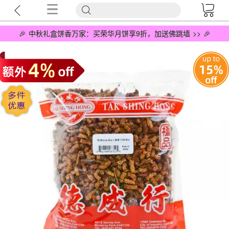
🎉 中秋礼盒饼香万家：买荣华月饼享9折，加送佛跳墙 >> 🎉