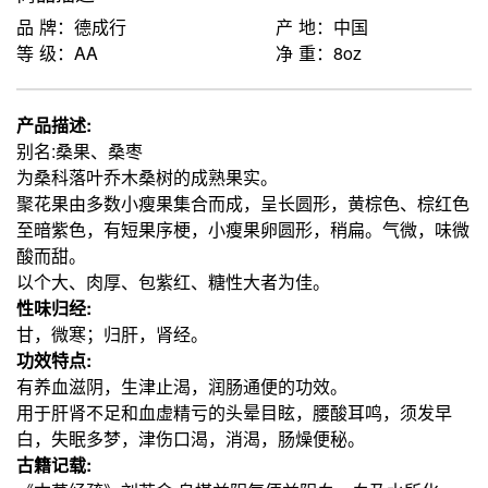
品 牌：德成行
产 地：中国
等 级：AA
净 重：8oz
产品描述:
别名:桑果、桑枣
为桑科落叶乔木桑树的成熟果实。
聚花果由多数小瘦果集合而成，呈长圆形，黄棕色、棕红色
至暗紫色，有短果序梗，小瘦果卵圆形，稍扁。气微，味微
酸而甜。
以个大、肉厚、包紫红、糖性大者为佳。
性味归经:
甘，微寒；归肝，肾经。
功效特点:
有养血滋阴，生津止渴，润肠通便的功效。
用于肝肾不足和血虚精亏的头晕目眩，腰酸耳鸣，须发早
白，失眠多梦，津伤口渴，消渴，肠燥便秘。
古籍记载: