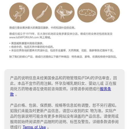
产品的说明信息未经美国食品和药物管理局(FDA)的评估审查，因
此，本品不宜作药用注解。怀孕及哺乳期妇女、婴幼儿或 正在服
用处方药物者请在使用前咨询医师。详情请参阅德成行
服务条
款
。
产品价格、包装、保质期、规格等信息如有调整，恕不另行通知。
如我们未能
及时更新产品信息，
请您以收到的实 物为准。
实际产
品的包装说明可能含有更多本网站没有涵盖的产品信息。请
使用或
服用前始终阅读原产品随附的说明
、
标签
及
警告。
详细条款请参阅
德成行
Terms of Use
。