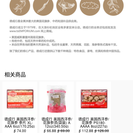
相关商品
德成行 美国西洋参/
德成行 美国西洋参/
德成行 美国西洋参/
花旗参 参片 XL-
花旗参须(袋装) A
花旗参 PS180-
AAA 6oz(170.25g)
12oz(340.50g)
AAAA 8oz(227g)
$
74.00
$
66.88
$
69.00
$
112.88
$
126.00