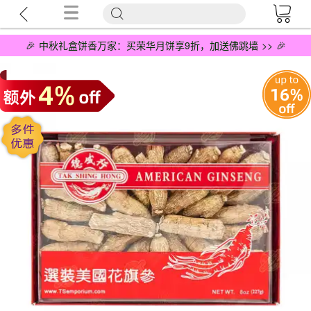
🎉 中秋礼盒饼香万家：买荣华月饼享9折，加送佛跳墙 >> 🎉