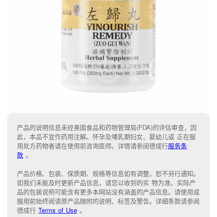
产品的说明信息未经美国食品和药物管理局(FDA)的评估审查，因
此，本品不宜作药用注解。怀孕及哺乳期妇女、婴幼儿或 正在服
用处方药物者请在使用前咨询医师。详情请参阅德成行
服务条
款
。
产品价格、包装、保质期、规格等信息如有调整，恕不另行通知。
如我们未能
及时更新产品信息，
请您以收到的实 物为准。
实际产
品的包装说明可能含有更多本网站没有涵盖的产品信息。请
使用或
服用前始终阅读原产品随附的说明
、
标签
及
警告。
详细条款请参阅
德成行
Terms of Use
。