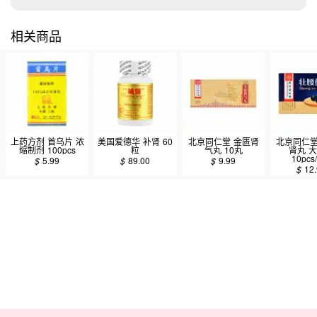
相关商品
上药方剂 首乌片 浓
美国爱德华 补肾 60
北京同仁堂 金匮肾
北京同仁堂
缩制剂 100pcs
粒
气丸 10丸
肾丸 
10pcs
$
5.99
$
89.00
$
9.99
$
12