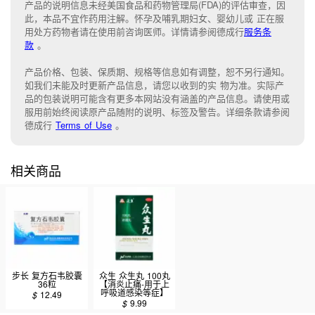
产品的说明信息未经美国食品和药物管理局(FDA)的评估审查，因
此，本品不宜作药用注解。怀孕及哺乳期妇女、婴幼儿或 正在服
用处方药物者请在使用前咨询医师。详情请参阅德成行
服务条
款
。
产品价格、包装、保质期、规格等信息如有调整，恕不另行通知。
如我们未能
及时更新产品信息，
请您以收到的实 物为准。
实际产
品的包装说明可能含有更多本网站没有涵盖的产品信息。请
使用或
服用前始终阅读原产品随附的说明
、
标签
及
警告。
详细条款请参阅
德成行
Terms of Use
。
相关商品
步长 复方石韦胶囊
众生 众生丸 100丸
36粒
【消炎止痛-用于上
呼吸道感染等症】
$
12.49
$
9.99