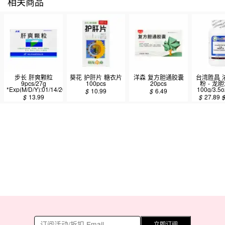
相关商品
步长 肝爽颗粒
葵花 护肝片 糖衣片
洋森 复方胆通胶囊
台湾胜昌 
9pcs/27g
100pcs
20pcs
粉 - 龙
*Exp(M/D/Y):01/14/2027
100g/3.5
$
10.99
$
6.49
$
13.99
$
27.89
立即订阅