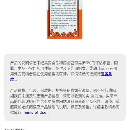
产品的说明信息未经美国食品和药物管理局(FDA)的评估审查，因
此，本品不宜作药用注解。怀孕及哺乳期妇女、婴幼儿或 正在服
用处方药物者请在使用前咨询医师。详情请参阅德成行
服务条
款
。
产品价格、包装、保质期、规格等信息如有调整，恕不另行通知。
如我们未能
及时更新产品信息，
请您以收到的实 物为准。
实际产
品的包装说明可能含有更多本网站没有涵盖的产品信息。请
使用或
服用前始终阅读原产品随附的说明
、
标签
及
警告。
详细条款请参阅
德成行
Terms of Use
。