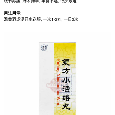
肢节疼痛, 麻木拘挛, 半身不遂, 行步艰难
用法用量:
温黄酒或温开水送服, 一次1-2丸, 一日2次