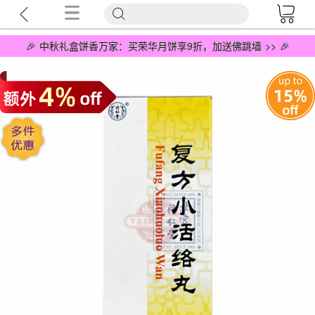
🎉 中秋礼盒饼香万家：买荣华月饼享9折，加送佛跳墙 >> 🎉