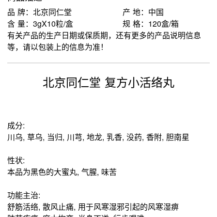
品 牌：北京同仁堂
产 地：中国
含 量：3gX10粒/盒
规 格：120盒/箱
有关产品的生产日期或保质期，还有更多的产品说明信息
等，请以包装上的信息为准！
北京同仁堂 复方小活络丸
成分:
川乌, 草乌, 当归, 川芎, 地龙, 乳香, 没药, 香附, 胆南星
性状:
本品为黑色的大蜜丸, 气腥, 味苦
功能主治:
舒筋活络, 散风止痛, 用于风寒湿邪引起的风寒湿痹