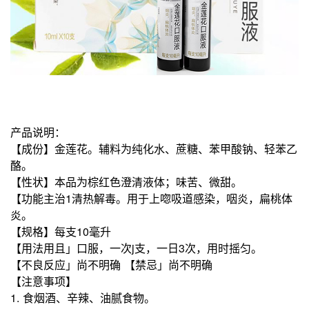
产品说明：
【成份】金莲花。辅料为纯化水、蔗糖、苯甲酸钠、轻苯乙
酪。
【性状】本品为棕红色澄清液体；味苦、微甜。
【功能主治1清热解毒。用于上唿吸道感染，咽炎，扁桃体
炎。
【规格】每支10毫升
【用法用且」口服，一次j支，一日3次，用时摇匀。
【不良反应」尚不明确 【禁忌」尚不明确
【注意事项】
1. 食烟酒、辛辣、油腻食物。