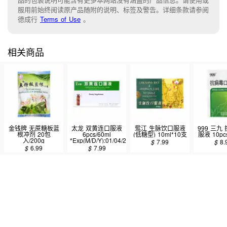
服用前始终阅读原产品随附的说明
、
标签
及
警告。
详细条款请参阅
德成行
Terms of Use
。
相关商品
金钱牌 无蔗糖板蓝
太龙 双黄连口服液
鸳江 生脉饮口服液
999 三九
根冲剂 20包
6pcs/60ml
(低糖型) 10ml*10支
服液 10pcs
入/200g
*Exp(M/D/Y):01/04/2027
$
7.99
$
8.
$
6.99
$
7.99