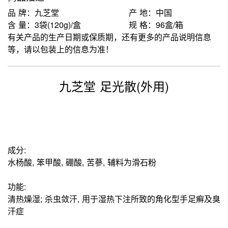
品 牌：九芝堂
产 地：中国
含 量：3袋(120g)/盒
规 格：96盒/箱
有关产品的生产日期或保质期，还有更多的产品说明信息
等，请以包装上的信息为准！
九芝堂 足光散(外用)
成分:
水杨酸, 笨甲酸, 硼酸, 苦蔘, 辅料为滑石粉
功能:
清热燥湿; 杀虫敛汗, 用于湿热下注所致的角化型手足癣及臭
汗症