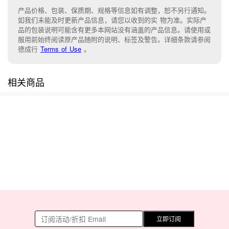
产品价格、包装、保质期、规格等信息如有调整，恕不另行通知。
如我们未能
及时更新产品信息，
请您以收到的实 物为准。
实际产
品的包装说明可能含有更多本网站没有涵盖的产品信息。请
使用或
服用前始终阅读原产品随附的说明
、
标签
及
警告。
详细条款请参阅
德成行
Terms of Use
。
相关商品
立即订阅