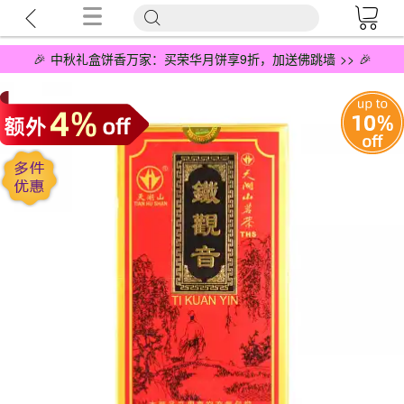
🎉 中秋礼盒饼香万家：买荣华月饼享9折，加送佛跳墙 >> 🎉