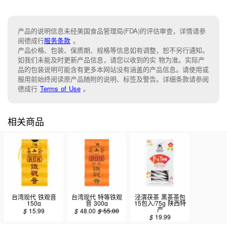
产品的说明信息未经美国食品管理局(FDA)的评估审查，详情请参
阅德成行
服务条款
。
产品价格、包装、保质期、规格等信息如有调整，恕不另行通知。
如我们未能及时更新产品信息，请您以收到的实 物为准。实际产
品的包装说明可能含有更多本网站没有涵盖的产品信息。请使用或
服用前始终阅读原产品随附的说明、标签及警告。详细条款请参阅
德成行
Terms of Use
。
相关商品
台湾现代 铁观音
台湾现代 特等铁观
泾渭茯茶 黑茶茶包
150g
音 300g
15包入/75g 陕西特
产
$
15.99
$
48.00
$
55.00
$
19.99