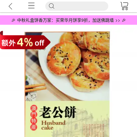
🎉 中秋礼盒饼香万家：买荣华月饼享9折，加送佛跳墙 >> 🎉