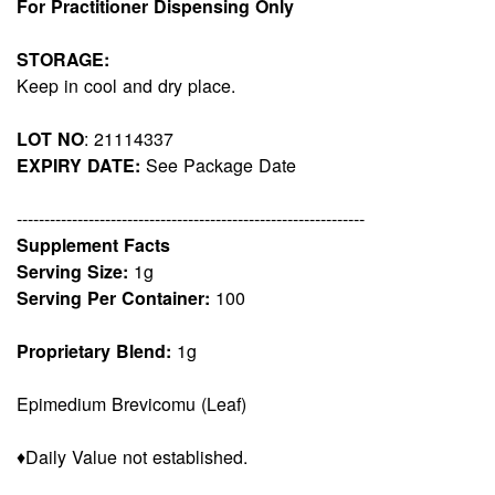
For Practitioner Dispensing Only
STORAGE:
Keep in cool and dry place.
LOT NO
: 21114337
EXPIRY DATE:
See Package Date
---------------------------------------------------------------
Supplement Facts
Serving Size:
1g
Serving Per Container:
100
Proprietary Blend:
1g
Epimedium Brevicomu (Leaf)
♦Daily Value not established.