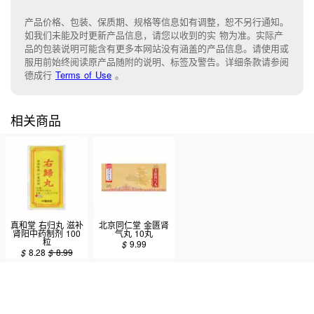
产品价格、包装、保质期、规格等信息如有调整，恕不另行通知。
如我们未能
及时更新产品信息，
请您以收到的实 物为准。
实际产
品的包装说明可能含有更多本网站没有涵盖的产品信息。请
使用或
服用前始终阅读原产品随附的说明
、
标签
及
警告。
详细条款请参阅
德成行
Terms of Use
。
相关商品
真和堂 右归丸 滋补
北京同仁堂 金匮肾
肾阳中药制剂 100
气丸 10丸
粒
$
9.99
$
8.28
$
8.99