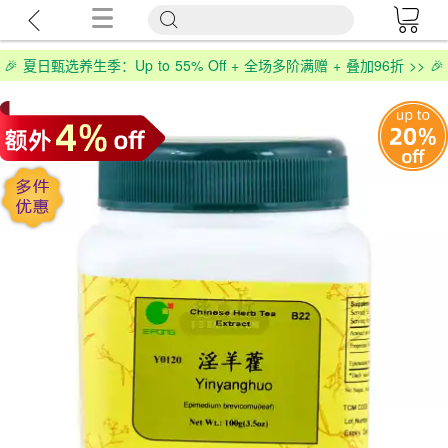
🎉 夏日甄选养生季：Up to 55% Off + 全场多阶满赠 + 叠加96折 >> 🎉