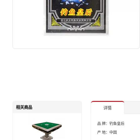
相关商品
详情
品 牌：钓鱼皇后
产 地：中囯