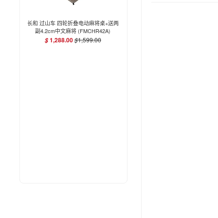
长和 过山车 四轮折叠电动麻将桌+送两
副4.2cm中文麻将 (FMCHR42A)
1,288.00
$
1,599.00
$