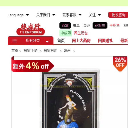
Language
关于我们
联系客服
关注
批发咨询
燕窝
虫草
灵芝
花旗参
干鲍鱼
鲍
中成药
养生汤包
所有分类
首页
网上大药房
回国送礼
最新

首页
>
居家个护
>
居家日用
>
娱乐
>