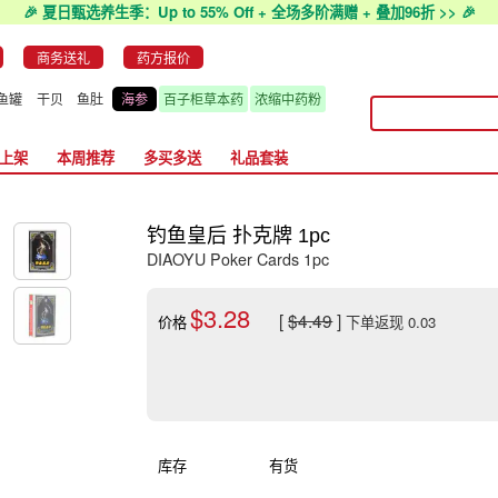
🎉 夏日甄选养生季：Up to 55% Off + 全场多阶满赠 + 叠加96折 >> 🎉
商务送礼
药方报价
鱼罐
干贝
鱼肚
海参
百子柜草本药
浓缩中药粉
上架
本周推荐
多买多送
礼品套装
钓鱼皇后 扑克牌 1pc
DIAOYU Poker Cards 1pc
$3.28
[
$4.49
]
价格
下单返现 0.03
库存
有货