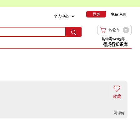
登录
免费注册
个人中心

购物车
0

购物满$49包邮
德成行知识库

收藏
写评价