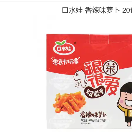
口水娃 香辣味萝卜 2