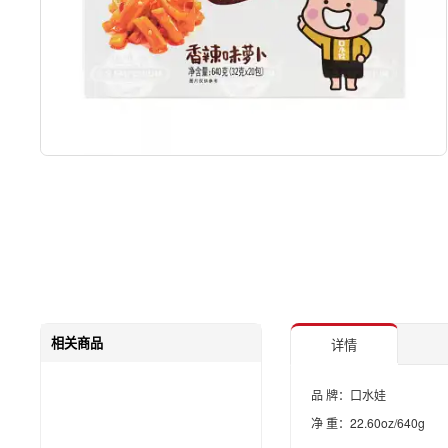
相关商品
详情
品 牌：口水娃
净 重：22.60oz/640g