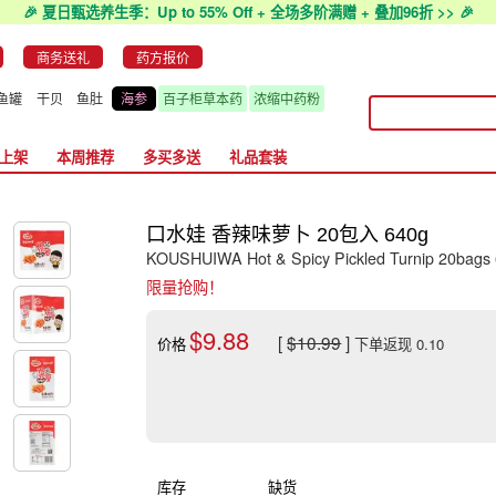
🎉 夏日甄选养生季：Up to 55% Off + 全场多阶满赠 + 叠加96折 >> 🎉
商务送礼
药方报价
鱼罐
干贝
鱼肚
海参
百子柜草本药
浓缩中药粉
上架
本周推荐
多买多送
礼品套装
口水娃 香辣味萝卜 20包入 640g
KOUSHUIWA Hot & Spicy Pickled Turnip 20bags
限量抢购！
$9.88
[
$10.99
]
价格
下单返现 0.10
库存
缺货