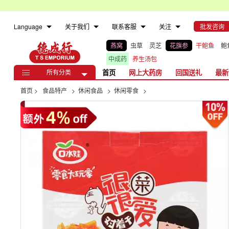
Language
关于我们
联系客服
关注
批发咨询
燕窝
虫草
灵芝
花旗参
干鲍鱼
鲍
中成药
养生汤包
所有分类
首页
网上大药房
回国送礼
最新

首页
>
食品特产
>
休闲食品
>
休闲零食
>