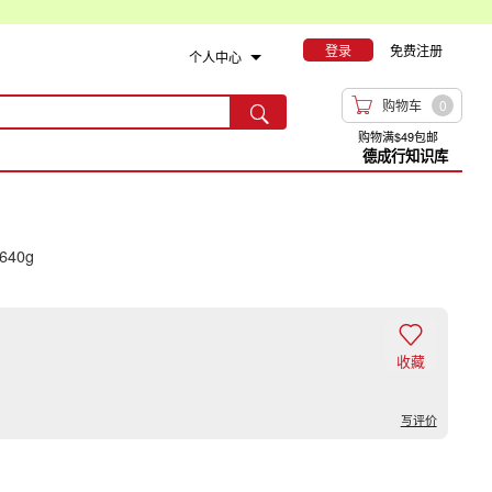
登录
免费注册
个人中心

购物车
0

购物满$49包邮
德成行知识库
 640g

收藏
写评价