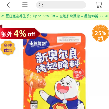
🎉 夏日甄选养生季：Up to 55% Off + 全场多阶满赠 + 叠加96折 >> 🎉