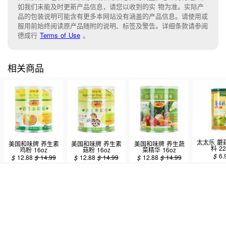
如我们未能及时更新产品信息，请您以收到的实 物为准。实际产
品的包装说明可能含有更多本网站没有涵盖的产品信息。请使用或
服用前始终阅读原产品随附的说明、标签及警告。详细条款请参阅
德成行
Terms of Use
。
相关商品
太太乐 蘑
美国和味牌 养生素
美国和味牌 养生素
美国和味牌 养生蔬
料 22
鸡粉 16oz
菇粉 16oz
菜精华 16oz
$
6.
$
12.88
$
14.99
$
12.88
$
14.99
$
12.88
$
14.99