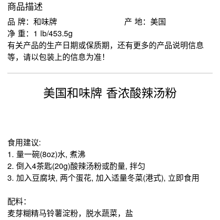
商品描述
品 牌：和味牌
产 地：美国
净 重：1 lb/453.5g
有关产品的生产日期或保质期，还有更多的产品说明信息
等，请以包装上的信息为准！
美国和味牌 香浓酸辣汤粉
食用建议:
1. 量一碗(8oz)水, 煮沸
2. 倒入4茶匙(20g)酸辣汤粉或酌量, 拌匀
3. 加入豆腐块, 两个蛋花, 加入适量冬菜(港式), 立即食用
配料：
麦芽糊精马铃薯淀粉，脱水蔬菜，盐