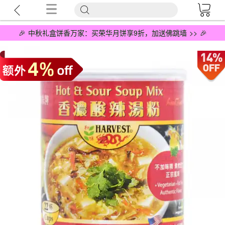
🎉 中秋礼盒饼香万家：买荣华月饼享9折，加送佛跳墙 >> 🎉