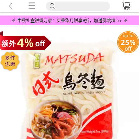
🎉 中秋礼盒饼香万家：买荣华月饼享9折，加送佛跳墙 >> 🎉