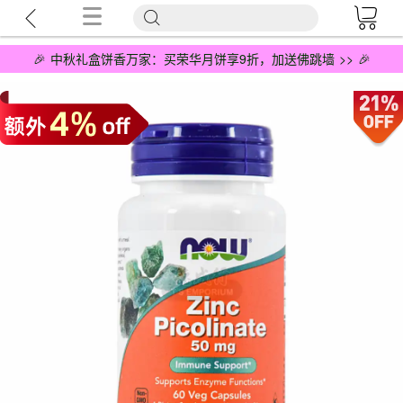
🎉 中秋礼盒饼香万家：买荣华月饼享9折，加送佛跳墙 >> 🎉