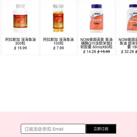
阿拉斯加 深海鱼油
阿拉斯加 深海鱼油
NOW美国诺奥 鱼油
NOW美国
300粒
100粒
辅酶Q10含欧米伽3
鱼油 欧米
软胶囊 60mgX60粒
囊 1
$
16.99
$
7.99
$
14.28
$
15.99
$
32.28
立即订阅