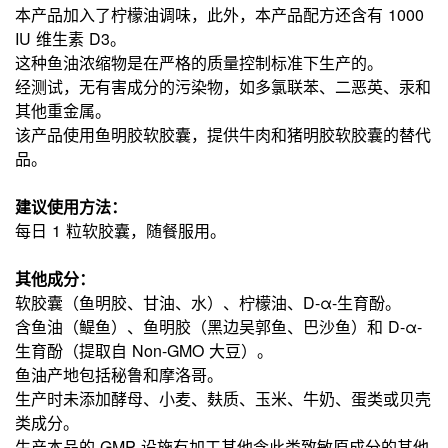
本产品加入了柠檬油调味，此外，本产品配方还含有 1000
IU 维生素 D3。
这种鱼油浓缩物是在严格的质量控制标准下生产的。
经测试，无有害成分的污染物，如多氯联苯、二恶英、汞和
其他重金属。
该产品使用鱼明胶软胶囊，提供牛肉和猪明胶软胶囊的替代
品。
建议使用方法：
每日 1 粒软胶囊，随餐服用。
其他成分：
软胶囊（鱼明胶、甘油、水）、柠檬油、D-α-生育酚。
含鱼油（鳀鱼）、鱼明胶（黑边吴郭鱼、巴沙鱼）和 D-α-
生育酚（提取自 Non-GMO 大豆）。
鱼油产地包括秘鲁和摩洛哥。
生产时未添加酵母、小麦、麸质、玉米、牛奶、蛋类或贝壳
类成分。
生产本品的 GMP 设施有加工其他含此类致敏原成分的其他