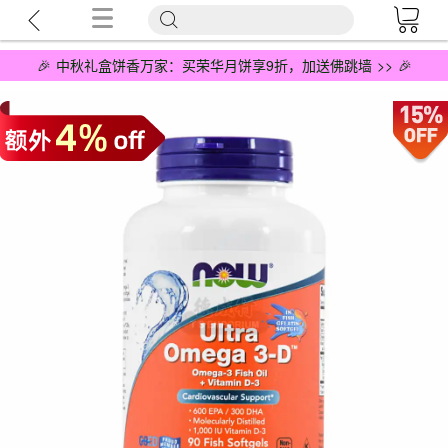
🎉 中秋礼盒饼香万家：买荣华月饼享9折，加送佛跳墙 >> 🎉