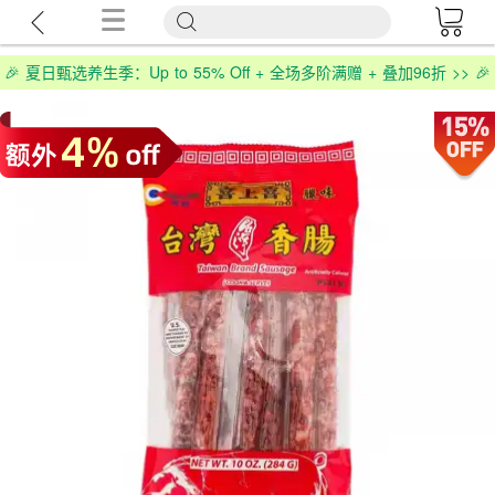
🎉 夏日甄选养生季：Up to 55% Off + 全场多阶满赠 + 叠加96折 >> 🎉