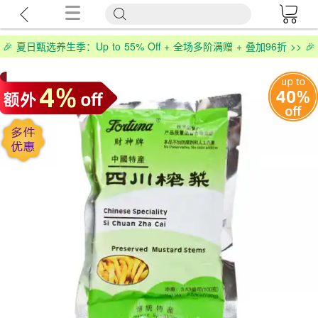
🎉 夏日甄选养生季：Up to 55% Off + 全场多阶满赠 + 叠加96折 >> 🎉