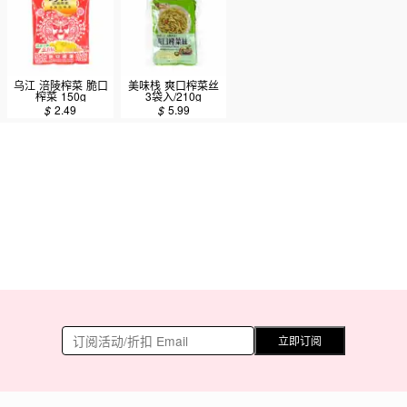
乌江 涪陵榨菜 脆口
美味栈 爽口榨菜丝
榨菜 150g
3袋入/210g
$
2.49
$
5.99
立即订阅