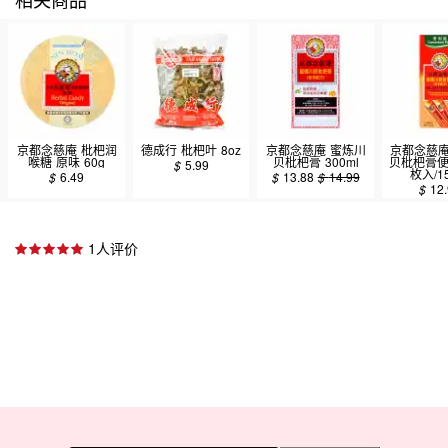
京都念慈庵 枇杷润
德成行 枇杷叶 8oz
京都念慈庵 蜜炼川
京都念慈庵
喉糖 原味 60g
贝枇杷膏 300ml
贝枇杷膏便
$
5.99
枚入/15
$
6.49
$
13.88
$
14.99
$
12
1人评价