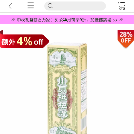
🎉 中秋礼盒饼香万家：买荣华月饼享9折，加送佛跳墙 >> 🎉