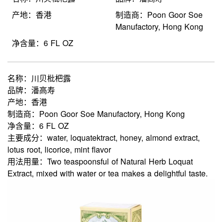
产地：香港
制造商：Poon Goor Soe
Manufactory, Hong Kong
净含量：6 FL OZ
名称：
川贝枇杷露
品牌：
潘高寿
产地：
香港
制造商：
Poon Goor Soe Manufactory, Hong Kong
净含量：
6 FL OZ
主要成分：
water, loquatektract, honey, almond extract,
lotus root, licorice, mint flavor
用法用量：
Two teaspoonsful of Natural Herb Loquat
Extract, mixed with water or tea makes a delightful taste.