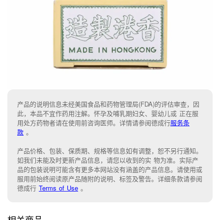
产品的说明信息未经美国食品和药物管理局(FDA)的评估审查，因
此，本品不宜作药用注解。怀孕及哺乳期妇女、婴幼儿或 正在服
用处方药物者请在使用前咨询医师。详情请参阅德成行
服务条
款
。
产品价格、包装、保质期、规格等信息如有调整，恕不另行通知。
如我们未能
及时更新产品信息，
请您以收到的实 物为准。
实际产
品的包装说明可能含有更多本网站没有涵盖的产品信息。请
使用或
服用前始终阅读原产品随附的说明
、
标签
及
警告。
详细条款请参阅
德成行
Terms of Use
。
相关商品