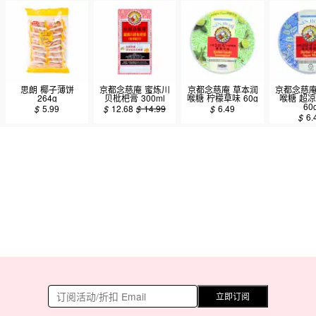
思朗 椰子薄饼
京都念慈庵 蜜炼川
京都念慈庵 草本润
京都念慈庵
264g
贝枇杷膏 300ml
喉糖 柠檬草味 60g
喉糖 超
60
$
5.99
$
12.68
$
14.99
$
6.49
$
6.
立即订阅