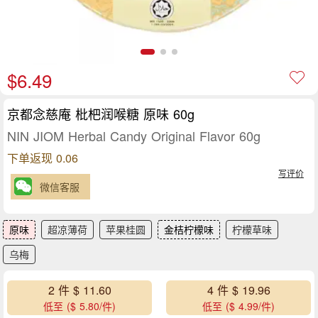
$6.49
京都念慈庵 枇杷润喉糖 原味 60g
NIN JIOM Herbal Candy Original Flavor 60g
下单返现 0.06
写评价
微信客服
原味
超凉薄荷
苹果桂圆
金桔柠檬味
柠檬草味
乌梅
2 件 $ 11.60
4 件 $ 19.96
低至 ($ 5.80/件)
低至 ($ 4.99/件)