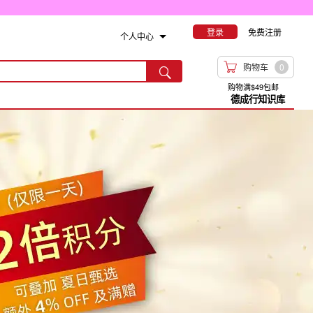
登录
免费注册
个人中心

购物车
0

购物满$49包邮
德成行知识库