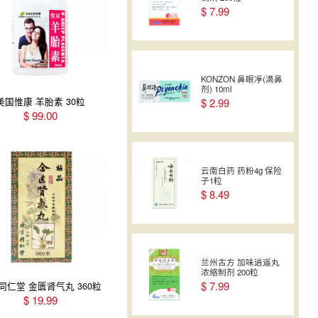
$
7.99
$
7.88
$
8.49
德成行 特级金沙红枣
14oz
$
7.99
KONZON 鼻眼凈(滴鼻
金燕窝 冰糖燕窝 240ml
剂) 10ml
$
7.88
$
8.49
美国惟康 羊胎素 30粒
$
2.99
$
99.00
德成行 特级百合
SUPER-14oz
$
26.99
云南白药 药粉4g 保险
子1粒
$
8.49
德成行 精选白芍 8oz
(#60085037)
$
14.99
兰州古方 加味逍遥丸
浓缩制剂 200粒
$
7.99
同仁堂 金匮肾气丸 360粒
$
19.99
德成行 特级枸杞 16oz