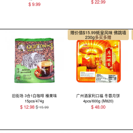
$
22.99
$
9.99
赠价值$15.99
蚝皇风味 佛跳墙
230g
多买多赠
旧街场 3合1白咖啡 榛果味
广州酒家利口福 冬蓉月饼
15pcs/474g
4pcs/600g (M820)
$
12.98
$
$
48.00
15.99