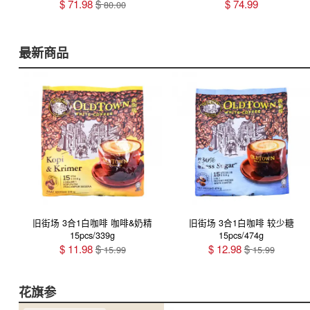
$
71.98
$
$
74.99
80.00
最新商品
旧街场 3合1白咖啡 咖啡&奶精
旧街场 3合1白咖啡 较少糖
15pcs/339g
15pcs/474g
$
11.98
$
$
12.98
$
15.99
15.99
花旗参