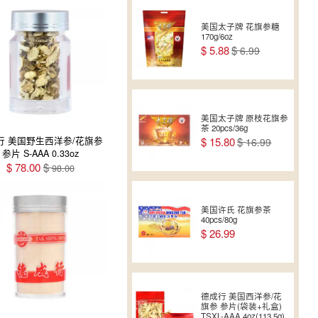
美国太子牌 花旗参糖
170g/6oz
$
5.88
$
6.99
美国太子牌 原枝花旗参
茶 20pcs/36g
行 美国野生西洋参/花旗参
$
15.80
$
16.99
参片 S-AAA 0.33oz
$
78.00
$
98.00
美国许氏 花旗参茶
40pcs/80g
$
26.99
德成行 美国西洋参/花
旗参 参片(袋装+礼盒)
TSXL-AAA 4oz(113.5g)