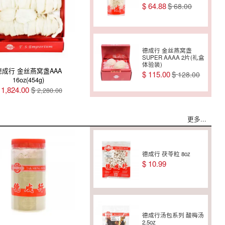
$
64.88
$
68.00
德成行 美国西洋参/花
旗参(袋装+礼盒)
PTS180-AA
4oz(113.50g)
$
40.00
德成行 金丝燕窝盏
SUPER AAAA 2片(礼盒
体验装)
德成行 金丝燕窝盏AAA
$
115.00
$
128.00
16oz(454g)
德成行 美国西洋参/花
$
1,824.00
$
2,280.00
旗参粉 AAA
7oz(198.63g)
$
65.88
$
70.00
更多...
德成行 金丝燕窝盏AAA
2oz(56.75g)
$
270.38
$
338.00
德成行 美国西洋参/花
德成行 茯苓粒 8oz
旗参 PTS80-AAA
8oz(227g)
$
10.99
$
85.00
德成行 金丝燕窝盏AAA
4oz(113.50g)
$
478.38
$
598.00
德成行 美国西洋参/花
德成行汤包系列 酸梅汤
旗参 PS120-AAAA
2.5oz