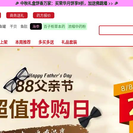
🎉 中秋礼盒饼香万家：买荣华月饼享9折，加送佛跳墙 >> 🎉
商务送礼
药方报价
鱼罐
干贝
鱼肚
海参
百子柜草本药
浓缩中药粉
上架
本周推荐
多买多送
礼品套装