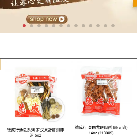
德成行 泰国龙眼肉(桂圆/元肉)
德成行汤包系列 罗汉果舒肝润肺
14oz (#13009)
汤 5oz