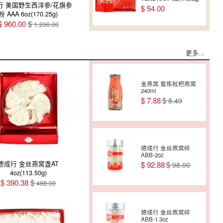
行 美国野生西洋参/花旗参
$
54.00
粉 AAA 6oz(170.25g)
$
960.00
$
1,200.00
德成行 美国西洋参/花
更多...
旗参 参片(袋装+礼盒)
L-AA 4oz(113.50g)
$
45.00
金燕窝 蜜炼枇杷燕窝
240ml
$
7.88
$
8.49
德成行 美国西洋参/花
旗参 参片 XL-AAA
4oz(113.50g)
$
59.00
德成行 金丝燕窝碎
ABB-2oz
德成行 金丝燕窝盏AT
$
92.88
$
98.00
4oz(113.50g)
德成行 美国西洋参/花
$
390.38
$
488.00
旗参(袋装+礼盒)
TS180-AA 8oz(227g)
$
68.00
德成行 金丝燕窝碎
ABB-1.3oz