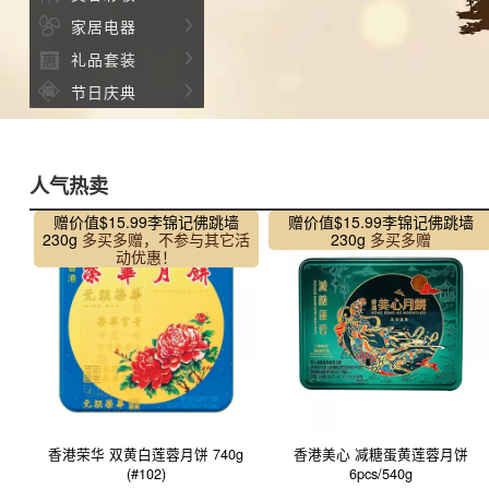

家居电器


礼品套装


节日庆典

人气热卖
赠价值$15.99
李锦记佛跳墙
赠价值$15.99
李锦记佛跳墙
230g
多买多赠，不参与其它活
230g
多买多赠
动优惠！
香港荣华 双黄白莲蓉月饼 740g
香港美心 减糖蛋黄莲蓉月饼
(#102)
6pcs/540g