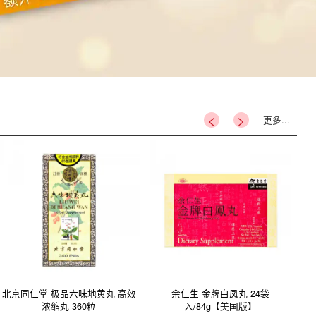
<
>
更多...
北京同仁堂 极品六味地黄丸 高效
余仁生 金牌白凤丸 24袋
德
浓缩丸 360粒
入/84g【美国版】