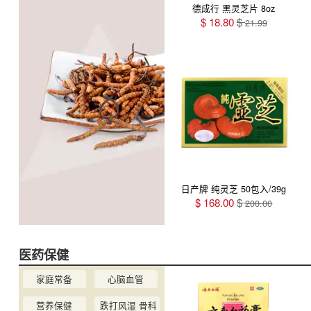
德成行 黑灵芝片 8oz
$
18.80
$
21.99
日产牌 纯灵芝 50包入/39g
$
168.00
$
200.00
医药保健
家庭常备
心脑血管
营养保健
跌打风湿 骨科