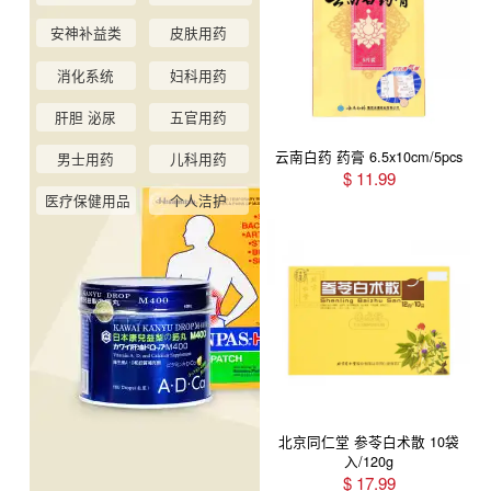
安神补益类
皮肤用药
消化系统
妇科用药
肝胆 泌尿
五官用药
云南白药 药膏 6.5x10cm/5pcs
男士用药
儿科用药
$
11.99
医疗保健用品
个人洁护
北京同仁堂 参苓白术散 10袋
入/120g
$
17.99