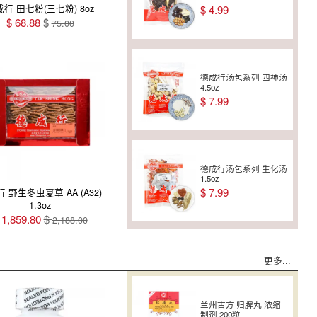
8oz(227g)
行 田七粉(三七粉) 8oz
$
4.99
$
115.88
$
128.00
$
68.88
$
75.00
德成行 金丝燕窝盏AT1-
2oz(56.75g)
$
134.38
$
168.00
德成行 美国西洋参/花
德成行汤包系列 四神汤
旗参(袋装+礼盒)
4.5oz
PTS180-AA 8oz(227g)
$
7.99
$
75.00
德成行 金丝燕窝盏AAA
8oz(227g)
$
950.38
德成行汤包系列 生化汤
1.5oz
$
7.99
 野生冬虫夏草 AA (A32)
1.3oz
德成行 金丝燕窝盏
SUPER AAAA
$
1,859.80
$
2,188.00
8oz(227g)
$
1,104.00
$
1,380.00
更多...
德成行汤包系列 四物汤
1.5oz
$
6.99
兰州古方 归脾丸 浓缩
金燕窝 无糖燕窝饮
制剂 200粒
240ml