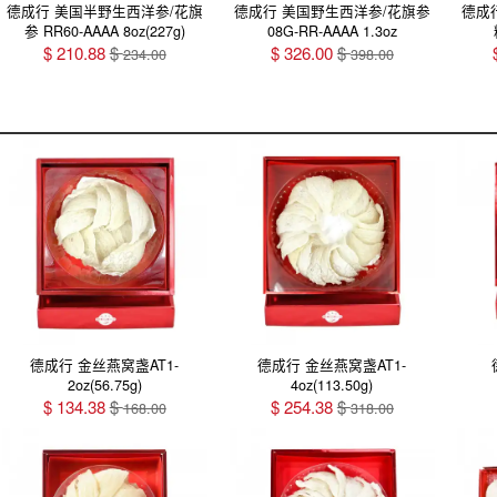
德成行 美国半野生西洋参/花旗
德成行 美国野生西洋参/花旗参
德成
参 RR60-AAAA 8oz(227g)
08G-RR-AAAA 1.3oz
$
210.88
$
$
326.00
$
234.00
398.00
德成行 金丝燕窝盏AT1-
德成行 金丝燕窝盏AT1-
2oz(56.75g)
4oz(113.50g)
$
134.38
$
$
254.38
$
168.00
318.00