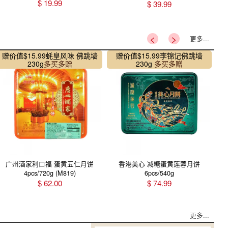
*Exp(M/D/Y):01/01/2027
$
19.99
$
39.99
<
>
更多...
赠价值$15.99
蚝皇风味 佛跳墙
赠价值$15.99
李锦记佛跳墙
230g
多买多赠
230g
多买多赠
广州酒家利口福 蛋黄五仁月饼
香港美心 减糖蛋黄莲蓉月饼
4pcs/720g (M819)
6pcs/540g
$
62.00
$
74.99
更多...