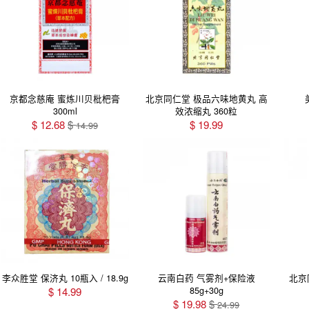
京都念慈庵 蜜炼川贝枇杷膏
北京同仁堂 极品六味地黄丸 高
300ml
效浓缩丸 360粒
$
12.68
$
$
19.99
14.99
李众胜堂 保济丸 10瓶入 / 18.9g
云南白药 气雾剂+保险液
北京
85g+30g
$
14.99
$
19.98
$
24.99