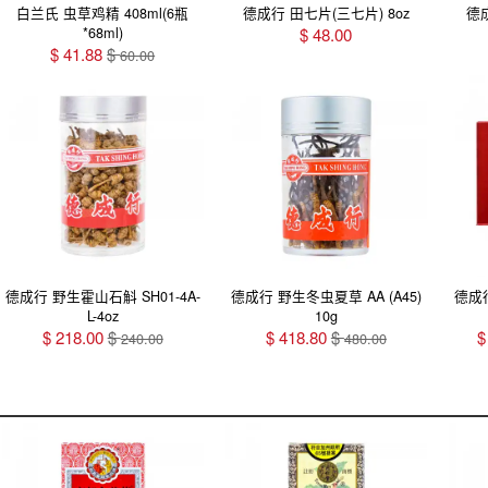
白兰氏 虫草鸡精 408ml(6瓶
德成行 田七片(三七片) 8oz
德成
*68ml)
$
48.00
$
41.88
$
60.00
德成行 野生霍山石斛 SH01-4A-
德成行 野生冬虫夏草 AA (A45)
德成行
L-4oz
10g
$
218.00
$
$
418.80
$
240.00
480.00