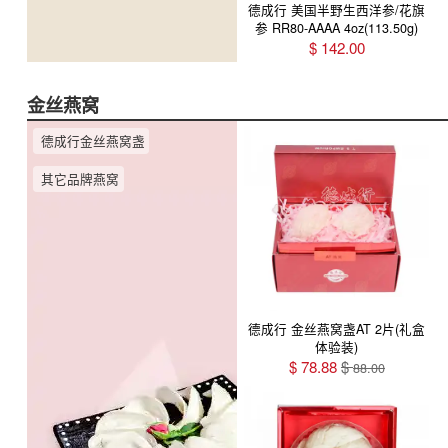
德成行 美国半野生西洋参/花旗
参 RR80-AAAA 4oz(113.50g)
$
142.00
金丝燕窝
德成行金丝燕窝盏
其它品牌燕窝
德成行 金丝燕窝盏AT 2片(礼盒
体验装)
$
78.88
$
88.00