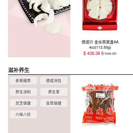
德成行 金丝燕窝盏AA
4oz(113.50g)
$
438.38
$
548.00
滋补养生
参茸细贵
德成汤包
养生汤料
养生茶
灵芝保健
虫草保健
六味八珍