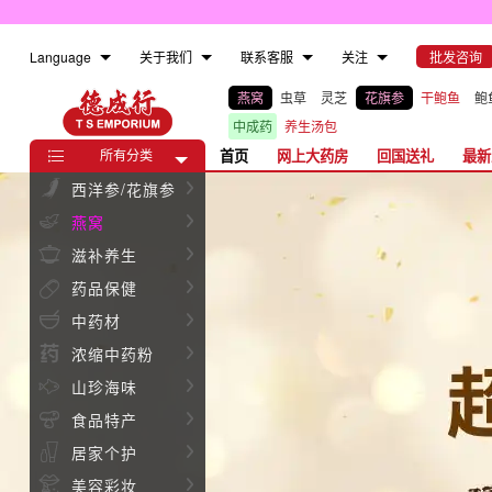
Language
关于我们
联系客服
关注
批发咨询
燕窝
虫草
灵芝
花旗参
干鲍鱼
鲍
中成药
养生汤包
所有分类
首页
网上大药房
回国送礼
最新


西洋参/花旗参


燕窝


滋补养生


药品保健


中药材


浓缩中药粉


山珍海味


食品特产


居家个护


美容彩妆
