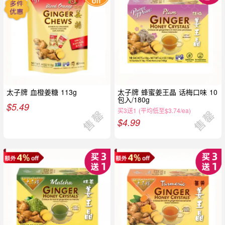
太子牌 血橙姜糖 113g
太子牌 蜂蜜姜王晶 话梅口味 10
包入/180g
$
5.49
买3送1 (平均低至$3.74/ea)
$
4.99