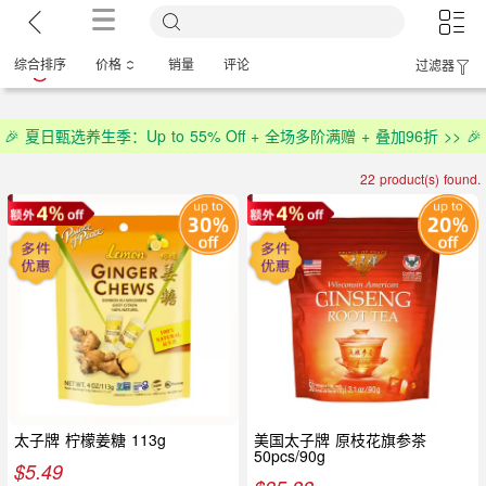
综合排序
价格
销量
评论
过滤器
🎉 夏日甄选养生季：Up to 55% Off + 全场多阶满赠 + 叠加96折 >> 🎉
22 product(s) found.
太子牌 柠檬姜糖 113g
美国太子牌 原枝花旗参茶
50pcs/90g
$
5.49