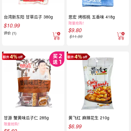
台湾新东阳 甘草瓜子 380g
思宏 烤核桃 五香味 418g
限量抢购！
$
10.99
$
9.80
评价 (1)
$
11.99
甘源 蟹黄味瓜子仁 285g
黄飞红 麻辣花生 210g
限量抢购！
$
6.99
$
5.69