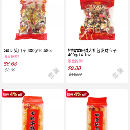
G&D 笑口枣 300g/10.58oz
裕福堂旺财大礼包发财应子
400g/14.1oz
限量抢购！
限量抢购！
$
6.68
$
9.88
$
8.99
$
12.99