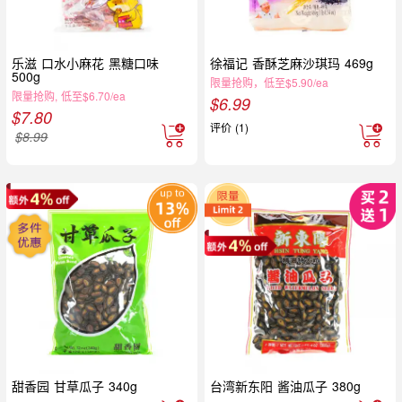
乐滋 口水小麻花 黑糖口味
徐福记 香酥芝麻沙琪玛 469g
500g
限量抢购，低至$5.90/ea
限量抢购, 低至$6.70/ea
$
6.99
$
7.80
评价 (1)
$
8.99
甜香园 甘草瓜子 340g
台湾新东阳 酱油瓜子 380g