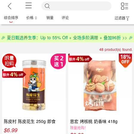
综合排序
价格
销量
评论
过滤器
🎉 夏日甄选养生季：Up to 55% Off + 全场多阶满赠 + 叠加96折 >> 🎉
48 product(s) found.
陈皮村 陈皮花生 250g 即食
思宏 烤核桃 奶香味 418g
限量抢购！
$
6.99