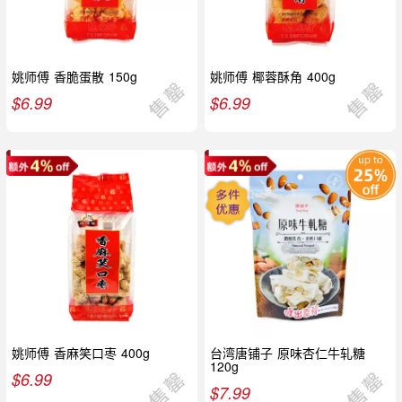
姚师傅 香脆蛋散 150g
姚师傅 椰蓉酥角 400g
$
6.99
$
6.99
姚师傅 香麻笑口枣 400g
台湾唐铺子 原味杏仁牛轧糖
120g
$
6.99
$
7.99