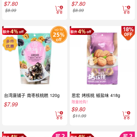
$
7.80
$
7.80
$
8.99
$
8.99
台湾唐铺子 南枣核桃糕 120g
思宏 烤核桃 椒盐味 418g
限量抢购！
$
7.99
$
9.80
$
11.99