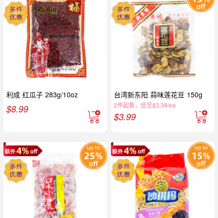
利成 红瓜子 283g/10oz
台湾新东阳 蒜味莲花豆 150g
2件起售，低至$3.39/ea
$
8.99
$
3.99