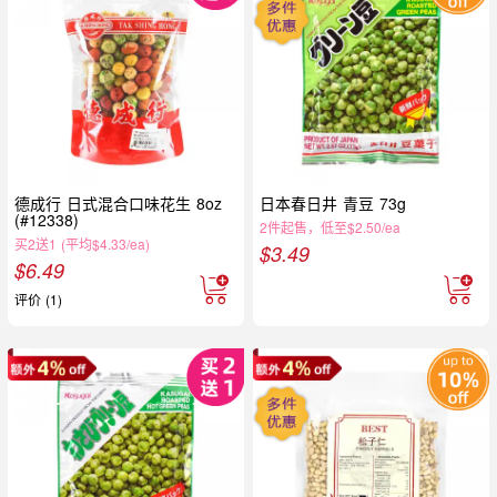
德成行 日式混合口味花生 8oz
日本春日井 青豆 73g
(#12338)
2件起售，低至$2.50/ea
买2送1 (平均$4.33/ea)
$
3.49
$
6.49
评价 (1)