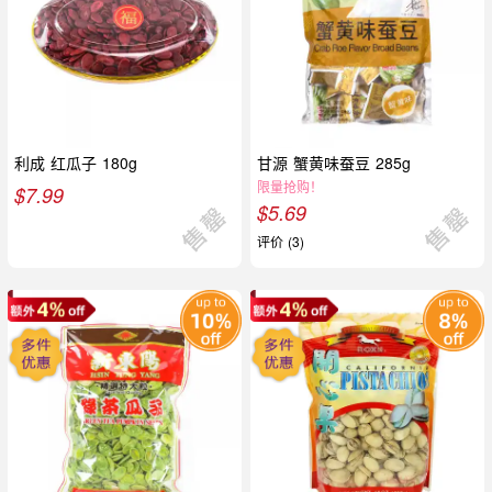
利成 红瓜子 180g
甘源 蟹黄味蚕豆 285g
限量抢购！
$
7.99
$
5.69
评价 (3)