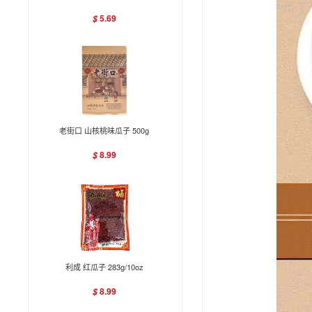
5.69
$
老街口 山核桃味瓜子 500g
8.99
$
利成 红瓜子 283g/10oz
8.99
$