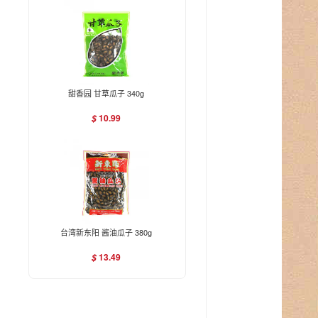
甜香园 甘草瓜子 340g
10.99
$
台湾新东阳 酱油瓜子 380g
13.49
$