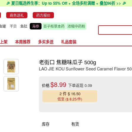
🎉 夏日甄选养生季：Up to 55% Off + 全场多阶满赠 + 叠加96折 >> 🎉
商务送礼
药方报价
鱼罐
干贝
鱼肚
海参
百子柜草本药
浓缩中药粉
上架
本周推荐
多买多送
礼品套装
老街口 焦糖味瓜子 500g
LAO JIE KOU Sunflower Seed Caramel Flavor 5
$8.99
价格
下单返现 0.09
2 件 $ 16.50
低至 ($ 8.25/件)
库存
有货