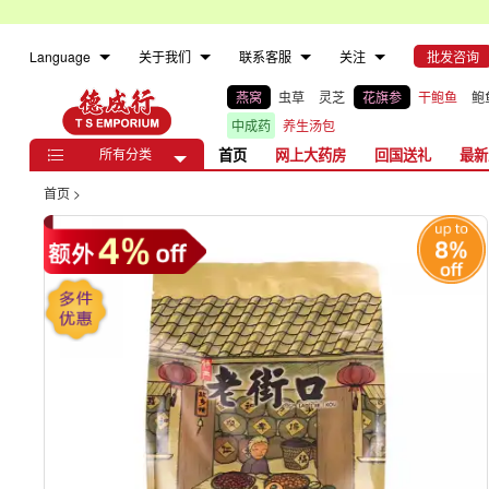
Language
关于我们
联系客服
关注
批发咨询
燕窝
虫草
灵芝
花旗参
干鲍鱼
鲍
中成药
养生汤包
所有分类
首页
网上大药房
回国送礼
最新

首页
>