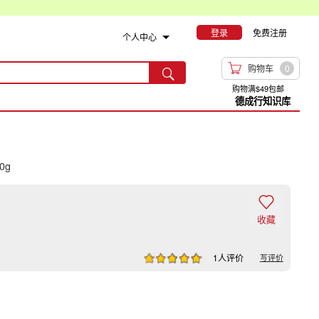
登录
免费注册
个人中心

购物车
0

购物满$49包邮
德成行知识库
00g

收藏
1人评价
写评价