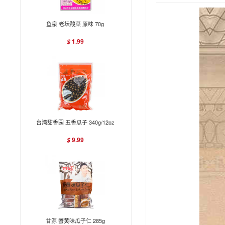
鱼泉 老坛酸菜 原味 70g
1.99
$
台湾甜香园 五香瓜子 340g/12oz
9.99
$
甘源 蟹黄味瓜子仁 285g