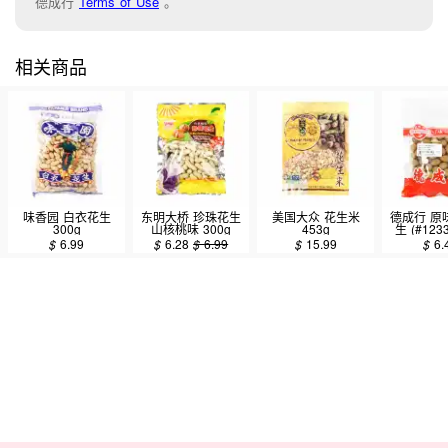
德成行
Terms of Use
。
相关商品
味香园 白衣花生
东明大桥 珍珠花生
美国大众 花生米
德成行 原
300g
山核桃味 300g
453g
生 (#1233
$
6.99
$
6.28
$
6.99
$
15.99
$
6.