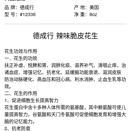
品 牌：德成行
产 地：美囯
型 号：#12336
净 重：8oz
德成行 辣味脆皮花生
花生功效与作用
一．花生的功效
扶正补虚、悦脾和胃、润肺化痰、滋养补气、清咽止痒、治
诸血症、增强记忆、抗老化、延缓脑功能衰退、滋润皮肤
防治动脉硬化、高血压和冠心病、利水消肿、止血生乳等功
效。
二、花生的作用
1、促进细胞生长提高智力
花生蛋白中含十多种人体所需的氨基酸，其中赖氨酸可使儿
童提高智力，谷氨酸和天门冬氨酸可促使细胞发育和增强大
脑的记忆能力。
2、抗老防衰