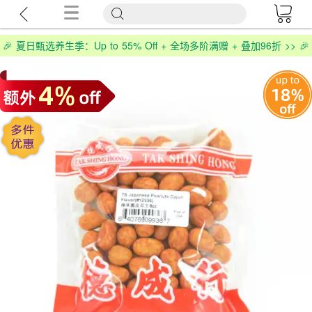
🎉 夏日甄选养生季：Up to 55% Off + 全场多阶满赠 + 叠加96折 >> 🎉