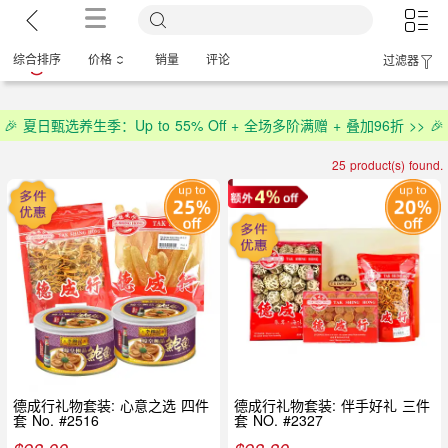
综合排序
价格
销量
评论
过滤器
🎉 夏日甄选养生季：Up to 55% Off + 全场多阶满赠 + 叠加96折 >> 🎉
25 product(s) found.
德成行礼物套装: 心意之选 四件
德成行礼物套装: 伴手好礼 三件
套 No. #2516
套 NO. #2327