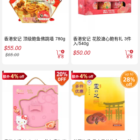
香港安记 顶级鲍鱼佛跳墙 780g
香港安记 花胶溏心鲍有礼 3件
入/540g
$
55.00
$
50.00
$
65.00