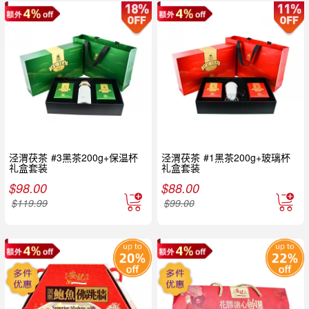
泾渭茯茶 #3黑茶200g+保温杯
泾渭茯茶 #1黑茶200g+玻璃杯
礼盒套装
礼盒套装
$
98.00
$
88.00
$
119.99
$
99.00