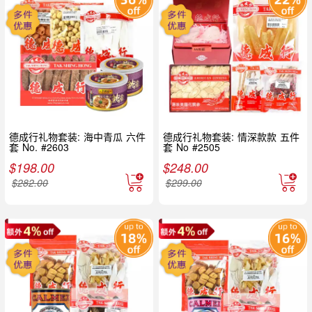
德成行礼物套装: 海中青瓜 六件
德成行礼物套装: 情深款款 五件
套 No. #2603
套 No #2505
$
198.00
$
248.00
$
282.00
$
299.00