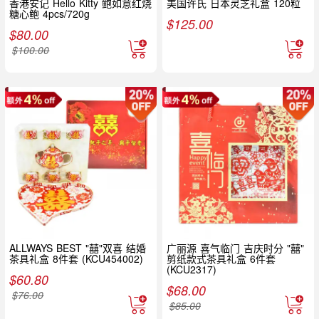
香港安记 Hello Kitty 鲍如意红烧
美国许氏 日本灵芝礼盒 120粒
糖心鲍 4pcs/720g
$
125.00
$
80.00
$
100.00
ALLWAYS BEST "囍"双喜 结婚
广丽源 喜气临门 吉庆时分 "囍"
茶具礼盒 8件套 (KCU454002)
剪纸款式茶具礼盒 6件套
(KCU2317)
$
60.80
$
68.00
$
76.00
$
85.00