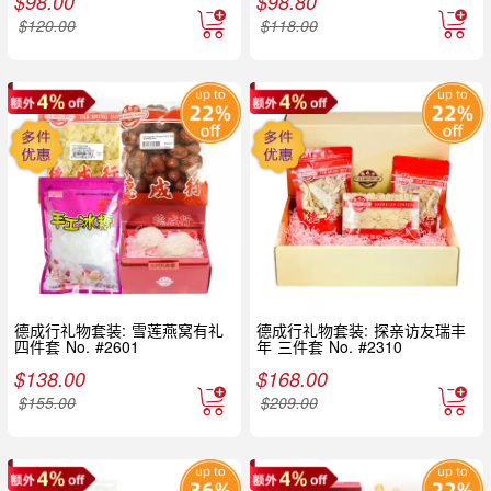
$
98.00
$
98.80
$
120.00
$
118.00
德成行礼物套装: 雪莲燕窝有礼
德成行礼物套装: 探亲访友瑞丰
四件套 No. #2601
年 三件套 No. #2310
$
138.00
$
168.00
$
155.00
$
209.00