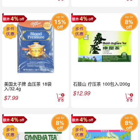
美国太子牌 血压茶 18袋
石鼓山 疗压茶 100包入/200g
入/32.4g
$
12.99
$
7.99