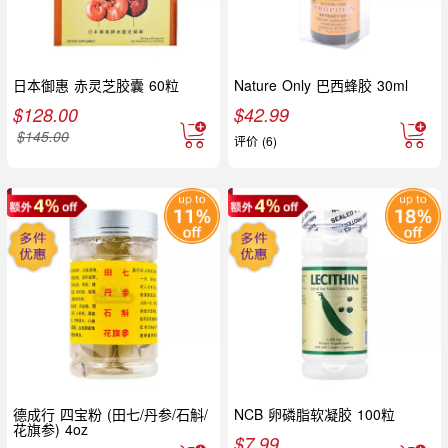
日本御惠 赤灵芝胶囊 60粒
Nature Only 巴西蜂胶 30ml
$
128.00
$
42.99
$
145.00
评价 (6)
德成行 四宝粉 (田七/丹参/石斛/
NCB 卵磷脂软凝胶 100粒
花旗参) 4oz
$
7.99