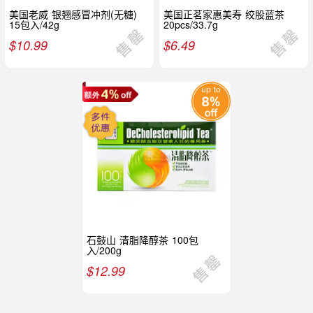
美国老威 银翘感冒冲剂(无糖)
美国正茗家惠美寿 绞股蓝茶
15包入/42g
20pcs/33.7g
$
10.99
$
6.49
石鼓山 清脂降醇茶 100包
入/200g
$
12.99