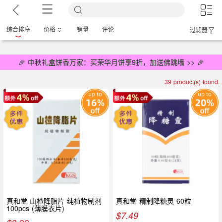
综合排序
价格
销量
评论
过滤器
🎉 中秋礼盒饼香万家：买荣华月饼享9折，加送佛跳墙 >> 🎉
39 product(s) found.
真和堂 山楂降脂片 纯植物制剂
真和堂 精制降糖灵 60粒
100pcs (薄膜衣片)
$
7.49