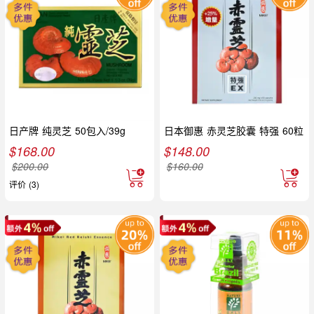
日产牌 纯灵芝 50包入/39g
日本御惠 赤灵芝胶囊 特强 60粒
$
168.00
$
148.00
$
200.00
$
160.00
评价 (3)