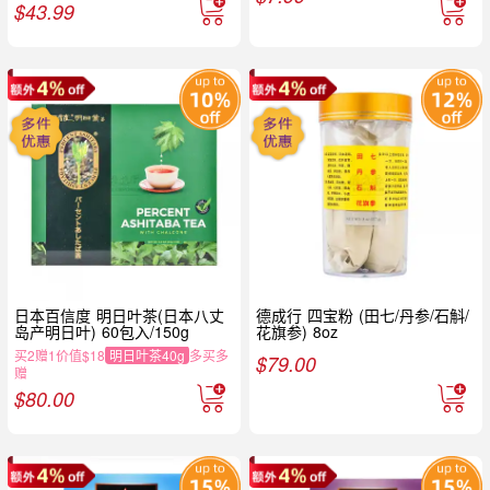
$
43.99
日本百信度 明日叶茶(日本八丈
德成行 四宝粉 (田七/丹参/石斛/
岛产明日叶) 60包入/150g
花旗参) 8oz
买2赠1价值$18
明日叶茶40g
多买多
$
79.00
赠
$
80.00