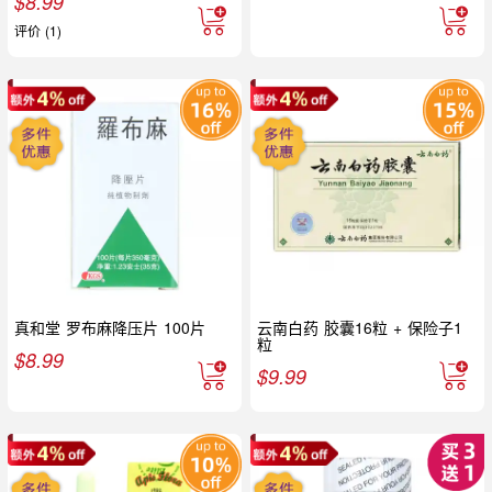
$
8.99
评价 (1)
真和堂 罗布麻降压片 100片
云南白药 胶囊16粒 + 保险子1
粒
$
8.99
$
9.99