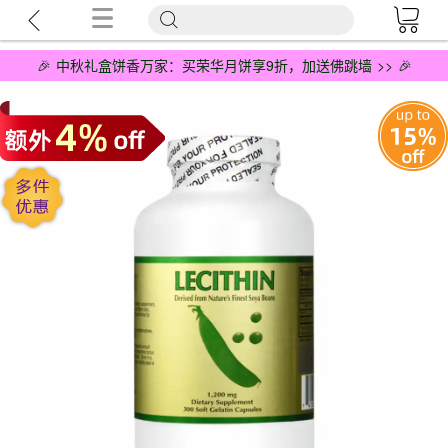
🎉 中秋礼盒饼香万家：买荣华月饼享9折，加送佛跳墙 >> 🎉