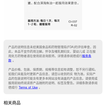
产品的说明信息未经美国食品和药物管理局(FDA)的评估审查，因
此，本品不宜作药用注解。怀孕及哺乳期妇女、婴幼儿或 正在服
用处方药物者请在使用前咨询医师。详情请参阅德成行
服务条
款
。
产品价格、包装、保质期、规格等信息如有调整，恕不另行通知。
如我们未能
及时更新产品信息，
请您以收到的实 物为准。
实际产
品的包装说明可能含有更多本网站没有涵盖的产品信息。请
使用或
服用前始终阅读原产品随附的说明
、
标签
及
警告。
详细条款请参阅
德成行
Terms of Use
。
相关商品