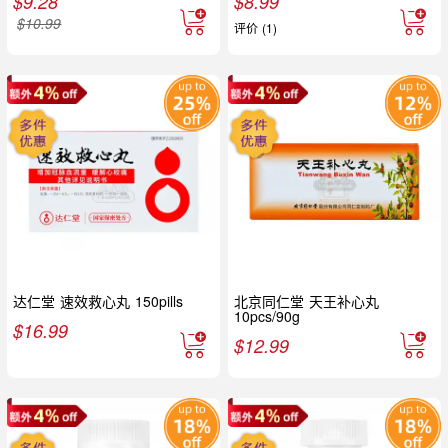
$
9.28
$
8.99
$
10.99
评价 (1)
达仁堂 速效救心丸 150pills
北京同仁堂 天王补心丸
10pcs/90g
$
16.99
$
12.99