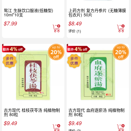
鸳江 生脉饮口服液(低糖型)
上药方剂 复方丹参片 (无糖薄膜
10ml*10支
包衣片) 50片
$
7.99
$
8.49
评价 (1)
古方现代 桂枝茯苓汤 纯植物制
古方现代 血府逐瘀汤 纯植物制
剂 80粒
剂 80粒
$
9.49
$
9.49
评价 (2)