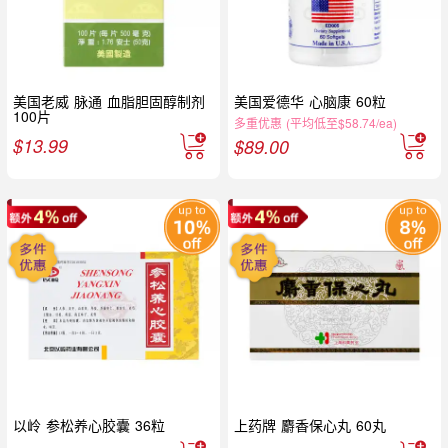
美国老威 脉通 血脂胆固醇制剂
美国爱德华 心脑康 60粒
100片
多重优惠 (平均低至$58.74/ea)
$
13.99
$
89.00
以岭 参松养心胶囊 36粒
上药牌 麝香保心丸 60丸