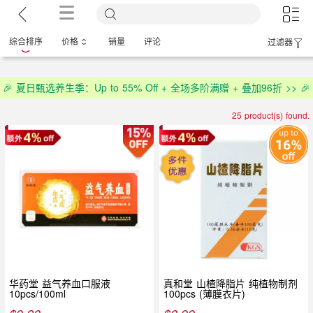
综合排序
价格
销量
评论
过滤器
🎉 夏日甄选养生季：Up to 55% Off + 全场多阶满赠 + 叠加96折 >> 🎉
25 product(s) found.
华药堂 益气养血口服液
真和堂 山楂降脂片 纯植物制剂
10pcs/100ml
100pcs (薄膜衣片)