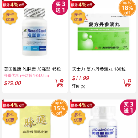
美国惟康 唯脉康 加强型 45粒
天士力 复方丹参滴丸 180粒
多重优惠 (平均低至$48/ea)
$
11.99
$
79.00
评价 (5)